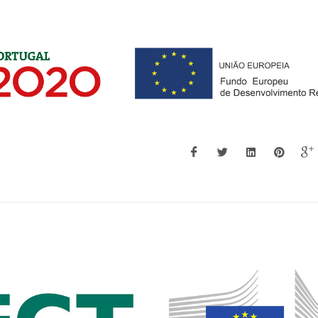
Vladislav Kharton
Filipe Miguel H L
Figueiredo
Investigador Principal Covidado
Investigador Princ