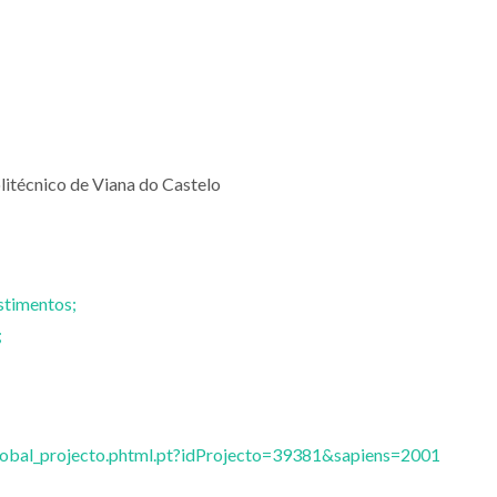
litécnico de Viana do Castelo
stimentos;
;
global_projecto.phtml.pt?idProjecto=39381&sapiens=2001