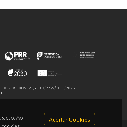
UID/PRR/50011/2025
) &
UID/PRR2/50011/2025
5
)
egação. Ao
Aceitar Cookies
s cookies