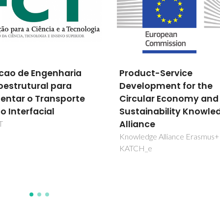
uct-Service
Biosensor à base de Ig
lopment for the
para a deteção de
ular Economy and
microrganismos
ainability Knowledge
SPY
ance
edge Alliance Erasmus+
H_e