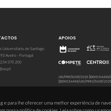
TACTOS
APOIOS
 Universitário de Santiago
93 Aveiro - Portugal
 234 370 200
@ua.pt
UID/PRR/50011/2025
(DOI:
10.54499/
(DOI:
10.54499/UID/PRR2/50011/202
g e para lhe oferecer uma melhor experiência de nav
om nossa política de cookies. Leia sobre como usamo