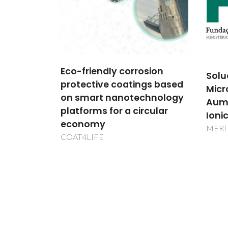
sion
Solucao de Engenharia
Prod
gs based
Microestrutural para
Deve
chnology
Aumentar o Transporte
Circ
rcular
Ionico Interfacial
Sust
Alli
MERIT
Knowl
KATC