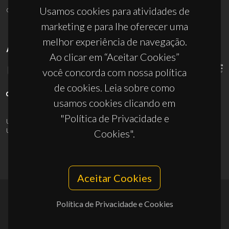
ciceco@ua.pt
Usamos cookies para atividades de
marketing e para lhe oferecer uma
melhor experiência de navegação.
APOIOS
Ao clicar em “Aceitar Cookies”
você concorda com nossa política
de cookies. Leia sobre como
usamos cookies clicando em
"Política de Privacidade e
UID/PRR/50011/2025
(DOI:
10.54499/UID/PRR/50011/2025
) &
UID/PRR2/50011/2025
(DOI:
10.54499/UID/PRR2/50011/2025
)
Cookies".
Aceitar Cookies
Política de Privacidade e Cookies
© 2026, CICECO
Privacy Policy