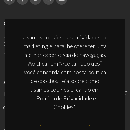
CONTACTOS
Campus Universitário de Santiago
Usamos cookies para atividades de
3810-193 Aveiro - Portugal
marketing e para lhe oferecer uma
(+351) 234 370 200
melhor experiência de navegação.
ciceco@ua.pt
Ao clicar em “Aceitar Cookies”
você concorda com nossa política
de cookies. Leia sobre como
APOIOS
usamos cookies clicando em
"Política de Privacidade e
Cookies".
UID/PRR/50011/2025
(DOI:
10.54499/UID/PRR/50011/2025
) &
UID/PRR2/50011/2025
(DOI:
10.54499/UID/PRR2/50011/2025
)