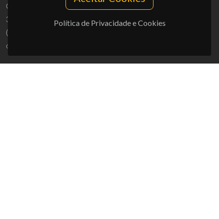
Campus Universitário de Santiago
3810-193 Aveiro - Portugal
Política de Privacidade e Cookies
(+351) 234 370 200
ciceco@ua.pt
APOIOS
UID/PRR/50011/2025
(DOI:
10.54499/UID/PRR/50011/2025
) &
UID/PRR2/50011/2025
(DOI:
10.54499/UID/PRR2/50011/2025
)