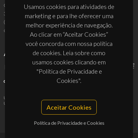
Campus Universitário de Santiago
Usamos cookies para atividades de
3810-193 Aveiro - Portugal
marketing e para lhe oferecer uma
(+351) 234 370 200
melhor experiência de navegação.
ciceco@ua.pt
Ao clicar em “Aceitar Cookies”
você concorda com nossa política
de cookies. Leia sobre como
APOIOS
usamos cookies clicando em
"Política de Privacidade e
Cookies".
UID/PRR/50011/2025
(DOI:
10.54499/UID/PRR/50011/2025
) &
UID/PRR2/50011/2025
(DOI:
10.54499/UID/PRR2/50011/2025
)
Aceitar Cookies
Política de Privacidade e Cookies