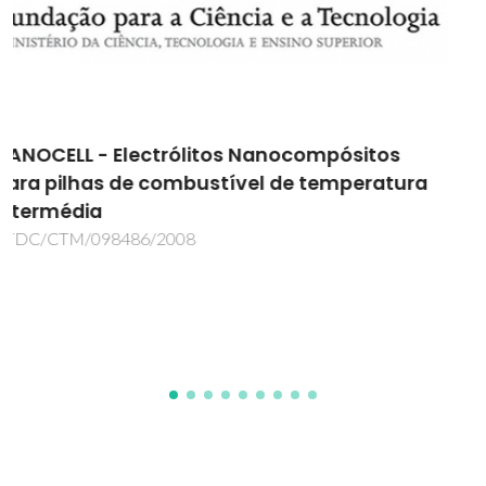
Development of a multifunctional
biomaterial patch for buccal delivery of
peptide-analogue treatments
BUCCAL-PEP