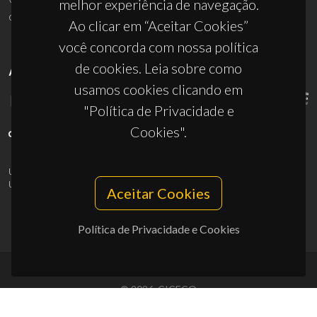
melhor experiência de navegação.
ciceco@ua.pt
Ao clicar em “Aceitar Cookies”
você concorda com nossa política
de cookies. Leia sobre como
APOIOS
usamos cookies clicando em
"Política de Privacidade e
Cookies".
UID/PRR/50011/2025
(DOI:
10.54499/UID/PRR/50011/2025
) &
UID/PRR2/50011/2025
(DOI:
10.54499/UID/PRR2/50011/2025
)
Aceitar Cookies
Política de Privacidade e Cookies
© 2026, CICECO
Privacy Policy