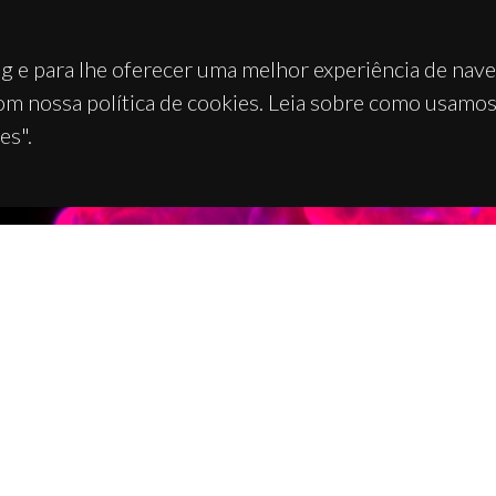
g e para lhe oferecer uma melhor experiência de nav
om nossa política de cookies. Leia sobre como usamo
es".
TACTOS
APOIOS
 Universitário de Santiago
93 Aveiro - Portugal
 234 370 200
@ua.pt