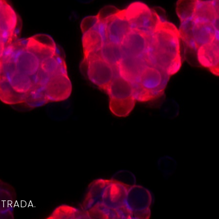
4
NTRADA.