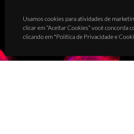
Usamos cookies para atividades de marketin
clicar em “Aceitar Cookies” você concorda c
clicando em "Política de Privacidade e Cooki
CON
Campus
3810-1
(+351)
ciceco