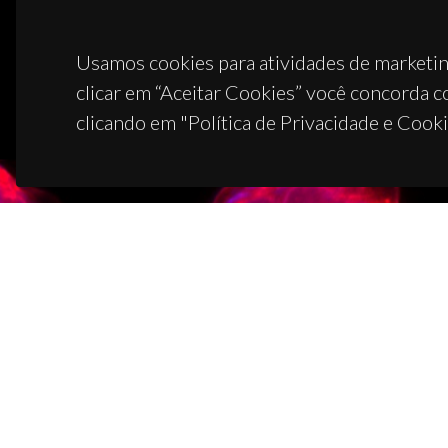
Usamos cookies para atividades de marketin
clicar em “Aceitar Cookies” você concorda c
clicando em "Política de Privacidade e Cooki
CON
Campus
3810-1
(+351)
ciceco