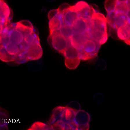
4
NTRADA.