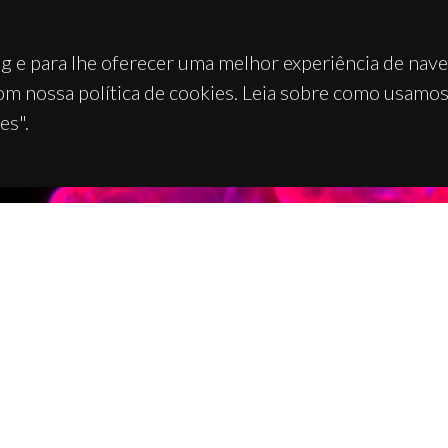
g e para lhe oferecer uma melhor experiência de nav
om nossa política de cookies. Leia sobre como usamo
es".
TACTOS
APOIOS
 Universitário de Santiago
93 Aveiro - Portugal
 234 370 200
@ua.pt