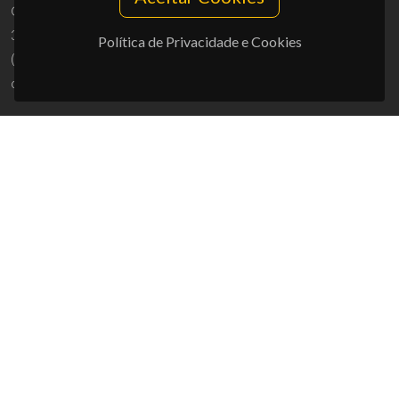
Campus Universitário de Santiago
3810-193 Aveiro - Portugal
Política de Privacidade e Cookies
(+351) 234 370 200
ciceco@ua.pt
APOIOS
UID/PRR/50011/2025
(DOI:
10.54499/UID/PRR/50011/2025
) &
UID/PRR2/50011/2025
(DOI:
10.54499/UID/PRR2/50011/2025
)