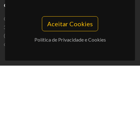
CONTACTOS
Campus Universitário de Santiago
Aceitar Cookies
3810-193 Aveiro - Portugal
(+351) 234 370 200
Política de Privacidade e Cookies
ciceco@ua.pt
APOIOS
UID/PRR/50011/2025
(DOI:
10.54499/UID/PRR/50011/2025
) &
UID/PRR2/50011/2025
(DOI:
10.54499/UID/PRR2/50011/2025
)