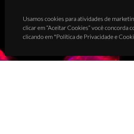
Usamos cookies para atividades de marketin
clicar em “Aceitar Cookies” você concorda c
clicando em "Política de Privacidade e Cooki
CON
Campus
3810-1
(+351)
ciceco