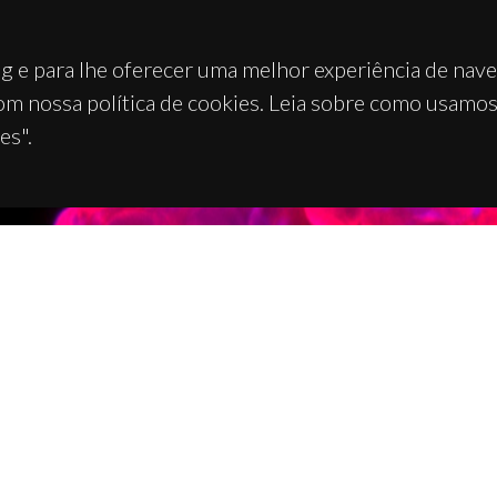
g e para lhe oferecer uma melhor experiência de nav
om nossa política de cookies. Leia sobre como usamo
es".
TACTOS
APOIOS
 Universitário de Santiago
93 Aveiro - Portugal
 234 370 200
@ua.pt