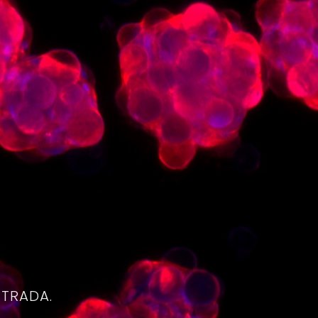
4
NTRADA.