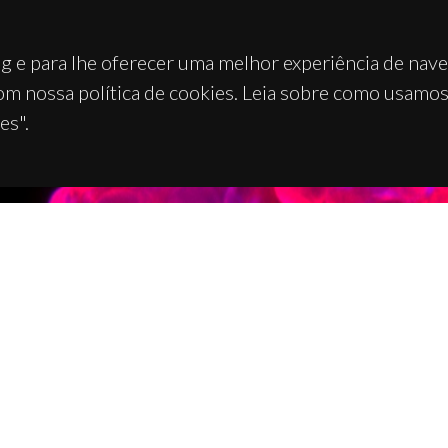
g e para lhe oferecer uma melhor experiência de nav
om nossa política de cookies. Leia sobre como usamo
es".
TACTOS
APOIOS
 Universitário de Santiago
93 Aveiro - Portugal
 234 370 200
@ua.pt