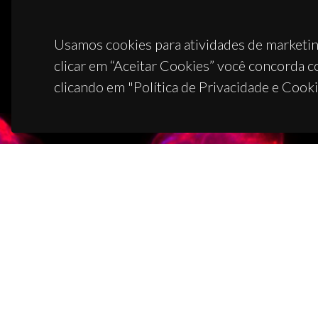
Usamos cookies para atividades de marketin
clicar em “Aceitar Cookies” você concorda c
clicando em "Política de Privacidade e Cooki
CON
Campus
3810-1
(+351)
ciceco