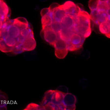
4
NTRADA.