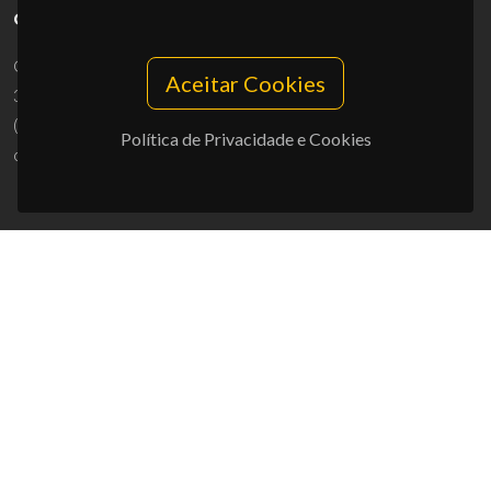
CONTACTOS
Campus Universitário de Santiago
Aceitar Cookies
3810-193 Aveiro - Portugal
(+351) 234 370 200
Política de Privacidade e Cookies
ciceco@ua.pt
APOIOS
UID/PRR/50011/2025
(DOI:
10.54499/UID/PRR/50011/2025
) &
UID/PRR2/50011/2025
(DOI:
10.54499/UID/PRR2/50011/2025
)