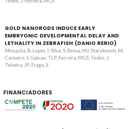
Tedim, J; Ferreira, MGS
GOLD NANORODS INDUCE EARLY
EMBRYONIC DEVELOPMENTAL DELAY AND
LETHALITY IN ZEBRAFISH (DANIO RERIO)
Mesquita, B; Lopes, I; Silva, S; Bessa, MJ; Starykevich, M;
Carneiro, J; Galvao, TLP; Ferreira, MGS; Tedim, J;
Teixeira, JP; Fraga, S
FINANCIADORES