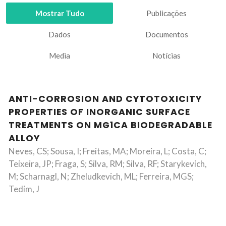
Mostrar Tudo
Publicações
Dados
Documentos
Media
Notícias
ANTI-CORROSION AND CYTOTOXICITY
PROPERTIES OF INORGANIC SURFACE
TREATMENTS ON MG1CA BIODEGRADABLE
ALLOY
Neves, CS; Sousa, I; Freitas, MA; Moreira, L; Costa, C;
Teixeira, JP; Fraga, S; Silva, RM; Silva, RF; Starykevich,
M; Scharnagl, N; Zheludkevich, ML; Ferreira, MGS;
Tedim, J