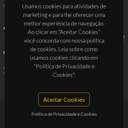
ciceco@ua.pt
Usamos cookies para atividades de
marketing e para lhe oferecer uma
melhor experiência de navegação.
APOIOS
Ao clicar em “Aceitar Cookies”
você concorda com nossa política
de cookies. Leia sobre como
usamos cookies clicando em
"Política de Privacidade e
UID/PRR/50011/2025
(DOI:
10.54499/UID/PRR/50011/2025
) &
UID/PRR2/50011/2025
(DOI:
10.54499/UID/PRR2/50011/2025
)
Cookies".
Aceitar Cookies
Política de Privacidade e Cookies
© 2026, CICECO
Privacy Policy