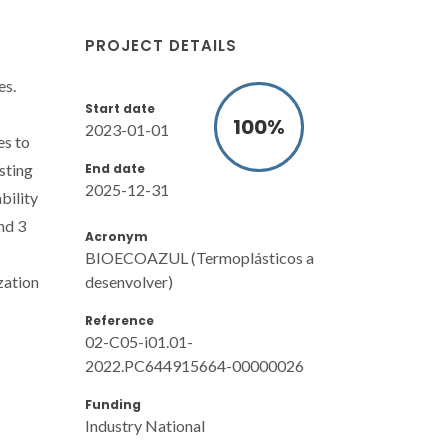
PROJECT DETAILS
es.
Start date
100
%
2023-01-01
es to
End date
sting
2025-12-31
bility
nd 3
Acronym
BIOECOAZUL (Termoplásticos a
desenvolver)
zation
Reference
02-C05-i01.01-
2022.PC644915664-00000026
Funding
Industry National