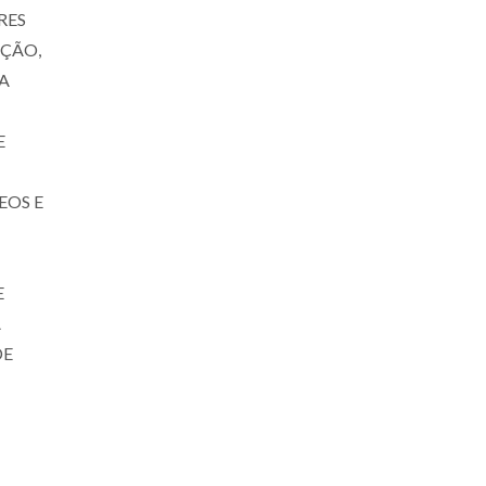
RES
AÇÃO,
A
E
EOS E
E
A
DE