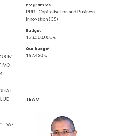
Programme
PRR - Capitalisation and Business
Innovation (C5)
Budget
133.500.000 €
Our budget
167.430 €
MORIM
TIVO
M
IONAL
BLUE
TEAM
. DAS