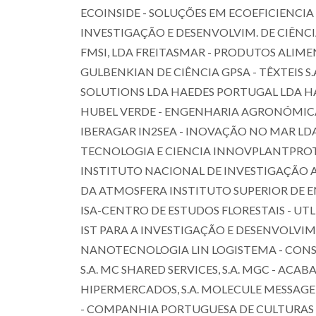
ECOINSIDE - SOLUÇÕES EM ECOEFICIENCIA 
INVESTIGAÇÃO E DESENVOLVIM. DE CIÊNCIAS
FMSI, LDA FREITASMAR - PRODUTOS ALIME
GULBENKIAN DE CIÊNCIA GPSA - TÊXTEIS
SOLUTIONS LDA HAEDES PORTUGAL LDA HAT
HUBEL VERDE - ENGENHARIA AGRONÓMICA,
IBERAGAR IN2SEA - INOVAÇÃO NO MAR LDA
TECNOLOGIA E CIENCIA INNOVPLANTPROT
INSTITUTO NACIONAL DE INVESTIGAÇÃO AG
DA ATMOSFERA INSTITUTO SUPERIOR DE E
Carla Vilela
ISA-CENTRO DE ESTUDOS FLORESTAIS - UTL 
Assistant Professor
IST PARA A INVESTIGAÇÃO E DESENVOLVI
NANOTECNOLOGIA LIN LOGISTEMA - CONSUL
S.A. MC SHARED SERVICES, S.A. MGC - AC
HIPERMERCADOS, S.A. MOLECULE MESSAGE 
- COMPANHIA PORTUGUESA DE CULTURAS MA