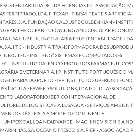
E SUSTENTABILIDADE, LDA FCIÊNCIAS.ID - ASSOCIAÇÃO P/ 
 FERTIPRADO, LDA. FITEXAR - FIBRAS TEXTEIS ARTIFICIAIS
NTARES, S. A. FUNDAÇÃO CALOUSTE GULBENKIAN - INSTI
 S.A GRAB THE OCEAN - UPCYCLING AND CIRCULAR ECONO
A LDA HUBEL II, ENGENHARIA E SUSTENTABILIDADE, LD
 S.A. I T S - INDUSTRIA TRANSFORMADORA DE SUBPRODU
 INESC TEC - INST. ENGº SISTEMAS E COMPUTADORES,
ECT INSTITUTO GALENICO PRODUTOS FARMACEUTICOS S
RÁRIA E VETERINÁRIA, I.P. INSTITUTO PORTUGUÊS DO M
NGENHARIA DO PORTO - IPP INSTITUTO SUPERIOR TÉCNI
Carmen Sofia da Rocha
Armando Jor
ISS ÍNCLITA SEAWEED SOLUTIONS, LDA IST-ID - ASSOCIAÇ
Freire Barros
Domingues Silv
MENTO LABORATORIO IBERICO INTERNACIONAL DE
Coordinating Researcher
Full professor
TORES DE LOGÍSTICA S.A LUSÁGUA - SERVIÇOS AMBIENTA
ABAMENTOS TÊXTEIS , S.A MODELO CONTINENTE
- UNIPESSOAL LDA NEADVANCE - MACHINE VISION, S.A N
RINHAS, S.A. OCEANO FRESCO, S.A. PIEP - ASSOCIAÇÃO 