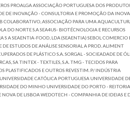
EROS PROALGA ASSOCIAÇÃO PORTUGUESA DOS PRODUTO
REDE DE INOVAÇÃO - CONSULTORIA E PROMOÇÃO DA INOV
 LAB COLABORATIVO, ASSOCIAÇÃO PARA UMA AQUACULTUR
LA DO NORTE S.A SEA4US- BIOTÉCNOLOGIA E RECURSOS
A S A SEAENTIA-FOOD, LDA (SEAENTIA) SEBOL COMERCIO 
E DE ESTUDOS DE ANÁLISE SENSORIAL A PROD. ALIMENT
CUPERADOS DE PLÁSTICO S.A. SORGAL - SOCIEADADE DE ÓL
S, SA TINTEX - TEXTILES, S.A. TMG - TECIDOS PARA
S PLASTIFICADOS E OUTROS REVESTIM. P/ INDÚSTRIA
 UNIVERSIDADE CATÓLICA PORTUGUESA UNIVERSIDADE D
RSIDADE DO MINHO UNIVERSIDADE DO PORTO - REITORI
 NOVA DE LISBOA WEDOTECH - COMPANHIA DE IDEIAS E 