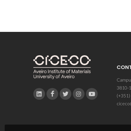
CON
Campus
3810-1
(+351)
ciceco