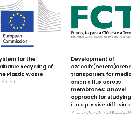
lopment of
Study of structural
alix(hetero)arene
modifications induced
sporters for mediated
thermal and oxidative
nic flux across
degradation in oligo a
ranes: a novel
polysaccharides by
oach for studying
advanced mass
c passive diffusion
spectrometry
/QUI-QUI/101022/2008
PTDC/QUI-QUI/100044/200