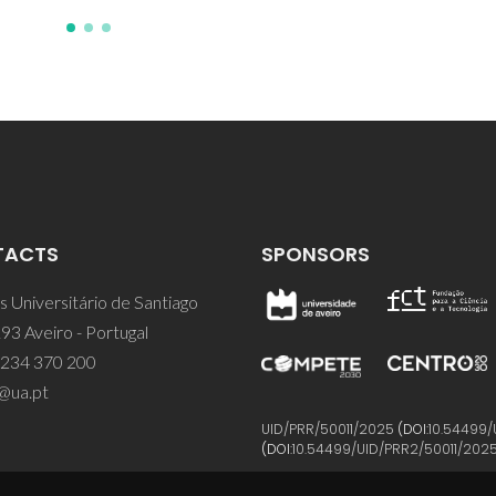
TACTS
SPONSORS
 Universitário de Santiago
93 Aveiro - Portugal
 234 370 200
@ua.pt
UID/PRR/50011/2025
(DOI:
10.54499/
(DOI:
10.54499/UID/PRR2/50011/202