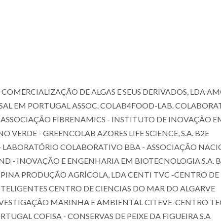
E COMERCIALIZAÇÃO DE ALGAS E SEUS DERIVADOS, LDA A
URSAL EM PORTUGAL ASSOC. COLAB4FOOD-LAB. COLABORA
ASSOCIAÇÃO FIBRENAMICS - INSTITUTO DE INOVAÇÃO E
 VERDE - GREENCOLAB AZORES LIFE SCIENCE, S.A. B2E
- LABORATÓRIO COLABORATIVO BBA - ASSOCIAÇÃO NAC
D - INOVAÇÃO E ENGENHARIA EM BIOTECNOLOGIA S.A. 
PINA PRODUÇÃO AGRÍCOLA, LDA CENTI TVC -CENTRO DE
TELIGENTES CENTRO DE CIENCIAS DO MAR DO ALGARVE
INVESTIGAÇÃO MARINHA E AMBIENTAL CITEVE-CENTRO TEC
RTUGAL COFISA - CONSERVAS DE PEIXE DA FIGUEIRA S.A