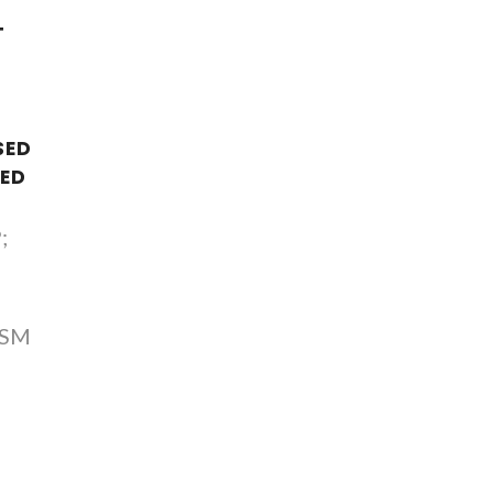
T
SED
TED
;
, SM