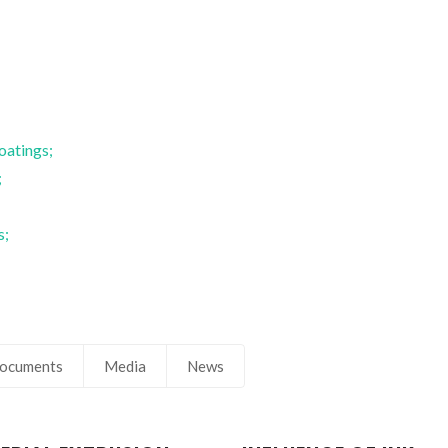
oatings;
;
;
s;
Susana Maria Henriques
Ana Maria de Oliv
Olhero
Rocha Seno
Assistant Professor
Collaborator
ocuments
Media
News