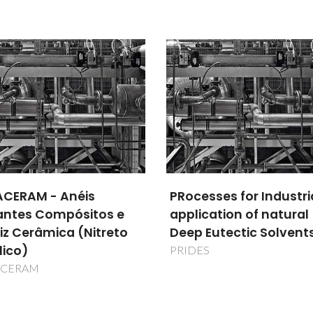
esses for Industrial
Chiplet cOOling soluti
ication of natural
for Low-consumption
 Eutectic Solvents
emBedded pRocessing
at Nanoscale
ES
COOLBRAIN