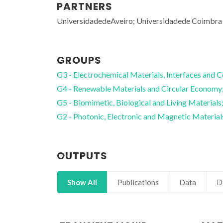
PARTNERS
UniversidadedeAveiro; Universidadede Coimbra
GROUPS
G3 - Electrochemical Materials, Interfaces and C
G4 - Renewable Materials and Circular Economy
G5 - Biomimetic, Biological and Living Materials
G2 - Photonic, Electronic and Magnetic Material
. Martinho Oliveira
Rui Ramos Ferreira e Silva
OUTPUTS
oordinator Professor
Associate Professor
Show All
Publications
Data
D