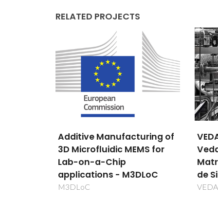
RELATED PROJECTS
uring of
VEDACERAM - Anéis
PRoc
MS for
Vedantes Compósitos e
appl
Matriz Cerâmica (Nitreto
Deep
3DLoC
de Silico)
PRID
VEDACERAM