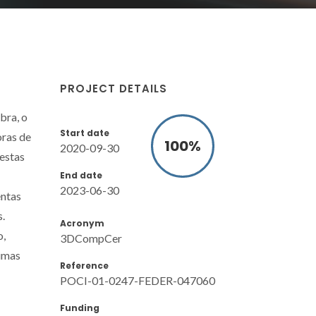
PROJECT DETAILS
bra, o
Start date
oras de
100
%
2020-09-30
estas
End date
2023-06-30
entas
.
Acronym
o,
3DCompCer
rimas
Reference
POCI-01-0247-FEDER-047060
Funding