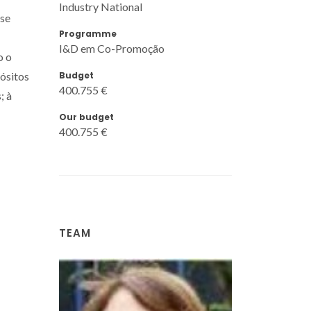
Industry National
ase
Programme
I&D em Co-Promoção
o o
Budget
ósitos
400.755 €
; à
Our budget
400.755 €
TEAM