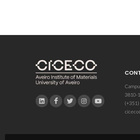
CON
Campus
3810-1
(+351)
ciceco