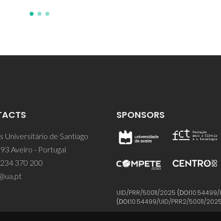
TACTS
SPONSORS
 Universitário de Santiago
93 Aveiro - Portugal
 234 370 200
@ua.pt
UID/PRR/50011/2025
(DOI:
10.54499/
(DOI:
10.54499/UID/PRR2/50011/202