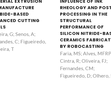
ERIAL EXTRUSION
INFLUENCE OF INK
MANUFACTURE
RHEOLOGY AND POS
BIDE-BASED
PROCESSING IN THE
ANCED CUTTING
STRUCTURAL
LS
PERFORMANCE OF
SILICON NITRIDE-BA
ira, G; Senos, A;
CERAMICS FABRICA
andes, C; Figueiredo,
BY ROBOCASTING
eira, T
Faria, MS; Alves, MFRP
Cintra, R; Oliveira, FJ;
Fernandes, CM;
Figueiredo, D; Olhero