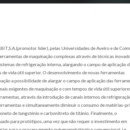
T,S.A.(promotor líder), pelas Universidades de Aveiro e de Coim
erramentas de maquinação complexas através de técnicas inovad
stemas de refrigeração interna, alargando o campo de aplicação d
 de vida útil superior. O desenvolvimento de novas ferramentas
vação a possibilidade de alargar o campo de aplicação das ferram
is exigentes de maquinação e com tempos de vida útil superiores
ramentas, através da introdução de canais internos de refrigeraçã
 ferramentas e simultaneamente diminuir o consumo de matérias-p
eto de tungsténio e carbonitreto de titânio. Finalmente, o
uado para protótipos, uma vez que não requer o investimento em
ias para o processamento pulverometalúrgico convencional, i.e.