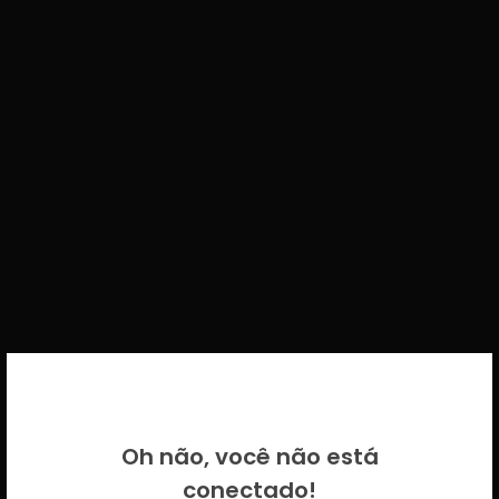
BEM VINDO DE VOLTA!
Oh não, você não está
Por favor insira as suas credenciais
conectado!
CICECO.