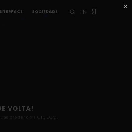
×
EN
INTERFACE
SOCIEDADE
DE VOLTA!
s suas credenciais CICECO.