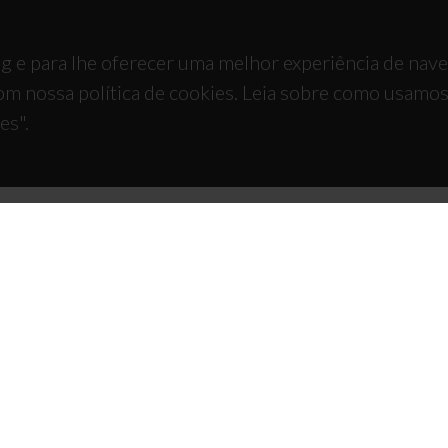
g e para lhe oferecer uma melhor experiência de nav
om nossa política de cookies. Leia sobre como usamo
es".
TACTOS
APOIOS
 Universitário de Santiago
93 Aveiro - Portugal
 234 370 200
@ua.pt