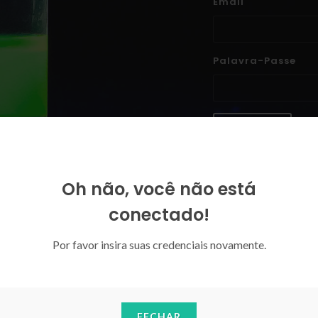
Email
Palavra-Passe
ENTRAR
Esqueceu-se da sua palavra-p
Oh não, você não está
conectado!
Por favor insira suas credenciais novamente.
FECHAR