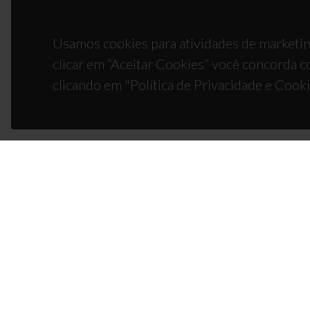
Usamos cookies para atividades de marketin
clicar em “Aceitar Cookies” você concorda c
clicando em "Política de Privacidade e Cooki
CON
Campus
3810-1
(+351)
ciceco