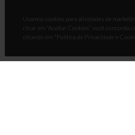
Usamos cookies para atividades de marketin
clicar em “Aceitar Cookies” você concorda c
clicando em "Política de Privacidade e Cooki
CON
Campus
3810-1
(+351)
ciceco