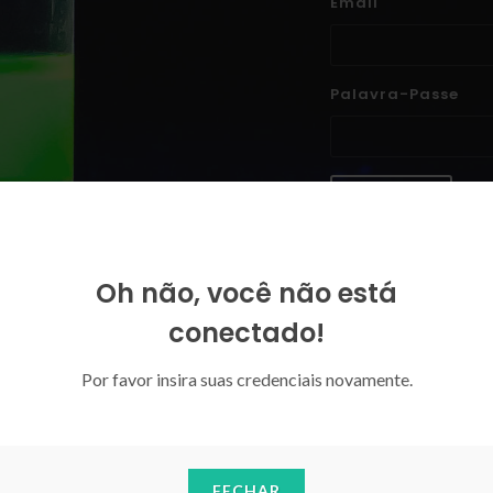
Email
Palavra-Passe
ENTRAR
Esqueceu-se da sua palavra-p
Oh não, você não está
conectado!
Por favor insira suas credenciais novamente.
FECHAR