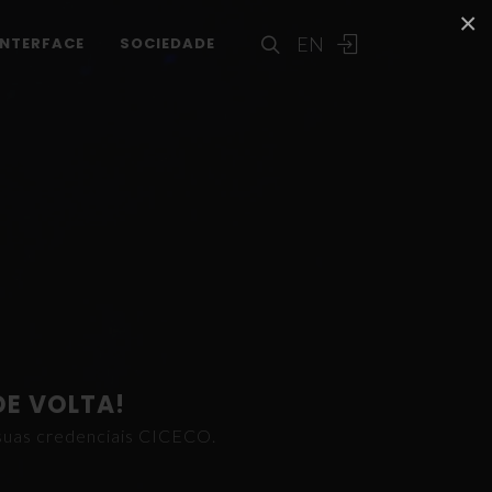
×
EN
INTERFACE
SOCIEDADE
DE VOLTA!
s suas credenciais CICECO.