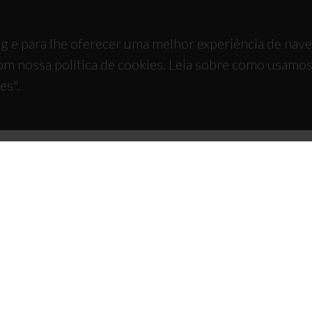
g e para lhe oferecer uma melhor experiência de nav
om nossa política de cookies. Leia sobre como usamo
es".
TACTOS
APOIOS
 Universitário de Santiago
93 Aveiro - Portugal
 234 370 200
@ua.pt