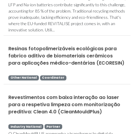
LFP and Na-ion batteries contribute significantly to this challenge,
accounting for 85 % of the problem. Traditional recycling methods
prove inadequate, lacking efficiency and eco-friendliness. That's
where the EU-funded REVITALISE project comes in, with an
innovative solution. Utili...
Resinas fotopolimerizáveis ecológicas para
fabrico aditivo de biomateriais cerâmicos
para aplicações médico-dentárias (ECORESIN)
Other National
Coordinator
Revestimentos com baixa interação ao laser
para a respetiva limpeza com monitorização
preditiva: Clean 4.0 (CleanMouldPlus)
Industry National
Partner
O CleanMouldPLUS acompanha a transformação digital da