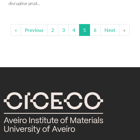
disruptive prod...
«
Previous
2
3
4
5
6
Next
»