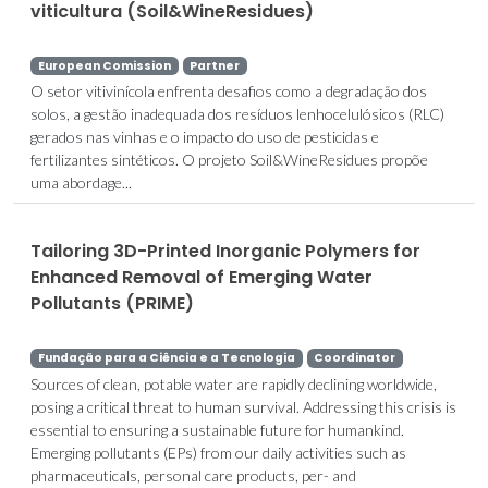
viticultura (Soil&WineResidues)
European Comission
Partner
O setor vitivinícola enfrenta desafios como a degradação dos
solos, a gestão inadequada dos resíduos lenhocelulósicos (RLC)
gerados nas vinhas e o impacto do uso de pesticidas e
fertilizantes sintéticos. O projeto Soil&WineResidues propõe
uma abordage...
Tailoring 3D-Printed Inorganic Polymers for
Enhanced Removal of Emerging Water
Pollutants (PRIME)
Fundação para a Ciência e a Tecnologia
Coordinator
Sources of clean, potable water are rapidly declining worldwide,
posing a critical threat to human survival. Addressing this crisis is
essential to ensuring a sustainable future for humankind.
Emerging pollutants (EPs) from our daily activities such as
pharmaceuticals, personal care products, per- and