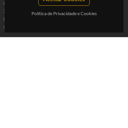
Campus Universitário de Santiago
3810-193 Aveiro - Portugal
Política de Privacidade e Cookies
(+351) 234 370 200
ciceco@ua.pt
APOIOS
UID/PRR/50011/2025
(DOI:
10.54499/UID/PRR/50011/2025
) &
UID/PRR2/50011/2025
(DOI:
10.54499/UID/PRR2/50011/2025
)