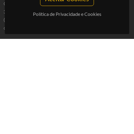
Campus Universitário de Santiago
3810-193 Aveiro - Portugal
Política de Privacidade e Cookies
(+351) 234 370 200
ciceco@ua.pt
APOIOS
UID/PRR/50011/2025
(DOI:
10.54499/UID/PRR/50011/2025
) &
UID/PRR2/50011/2025
(DOI:
10.54499/UID/PRR2/50011/2025
)