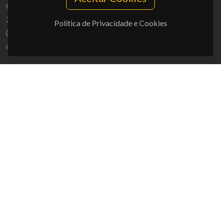
Campus Universitário de Santiago
3810-193 Aveiro - Portugal
Política de Privacidade e Cookies
(+351) 234 370 200
ciceco@ua.pt
APOIOS
UID/PRR/50011/2025
(DOI:
10.54499/UID/PRR/50011/2025
) &
UID/PRR2/50011/2025
(DOI:
10.54499/UID/PRR2/50011/2025
)