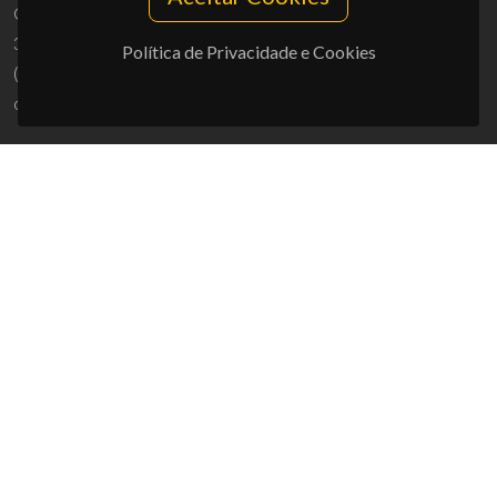
Campus Universitário de Santiago
3810-193 Aveiro - Portugal
Política de Privacidade e Cookies
(+351) 234 370 200
ciceco@ua.pt
APOIOS
UID/PRR/50011/2025
(DOI:
10.54499/UID/PRR/50011/2025
) &
UID/PRR2/50011/2025
(DOI:
10.54499/UID/PRR2/50011/2025
)