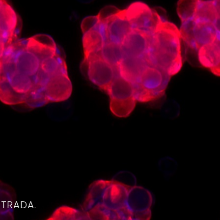
4
NTRADA.