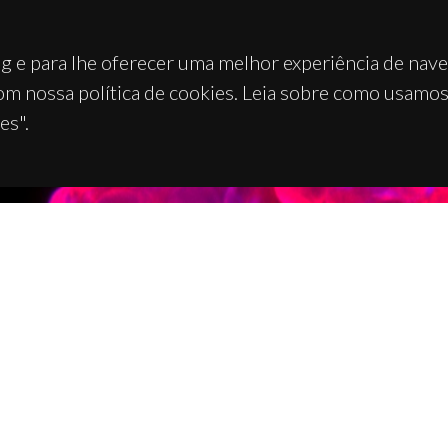
g e para lhe oferecer uma melhor experiência de nav
om nossa política de cookies. Leia sobre como usamo
es".
TACTOS
APOIOS
 Universitário de Santiago
93 Aveiro - Portugal
 234 370 200
@ua.pt