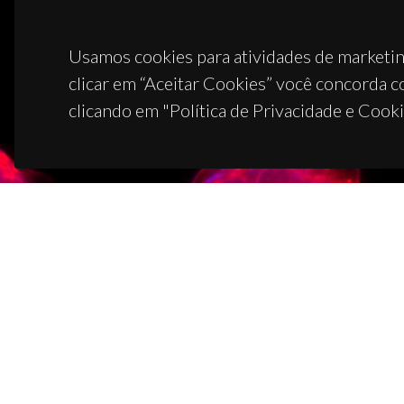
Usamos cookies para atividades de marketin
clicar em “Aceitar Cookies” você concorda c
clicando em "Política de Privacidade e Cooki
CON
Campus
3810-1
(+351)
ciceco