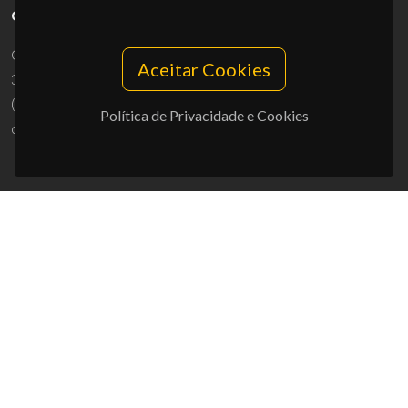
CONTACTOS
Campus Universitário de Santiago
Aceitar Cookies
3810-193 Aveiro - Portugal
(+351) 234 370 200
Política de Privacidade e Cookies
ciceco@ua.pt
APOIOS
UID/PRR/50011/2025
(DOI:
10.54499/UID/PRR/50011/2025
) &
UID/PRR2/50011/2025
(DOI:
10.54499/UID/PRR2/50011/2025
)