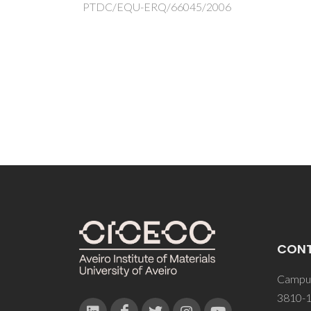
Util
5/2006
Ióni
PTDC
CON
Campus
3810-1