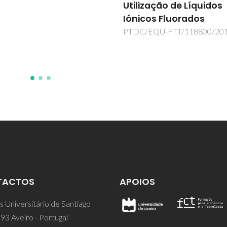
ização de Líquidos
temperatura interméd
cos Fluorados
PTDC/CTM/098486/2008
/EQU-FTT/118800/2010
TACTOS
APOIOS
 Universitário de Santiago
93 Aveiro - Portugal