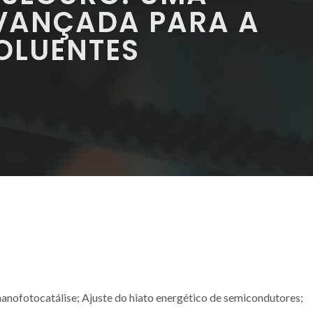
VANÇADA PARA A
OLUENTES
anofotocatálise; Ajuste do hiato energético de semicondutores;