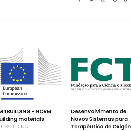
nvolvimento de
NANOCELL - Electrólito
s Sistemas para
Nanocompósitos par
pêutica de Oxigénio:
pilhas de combustível