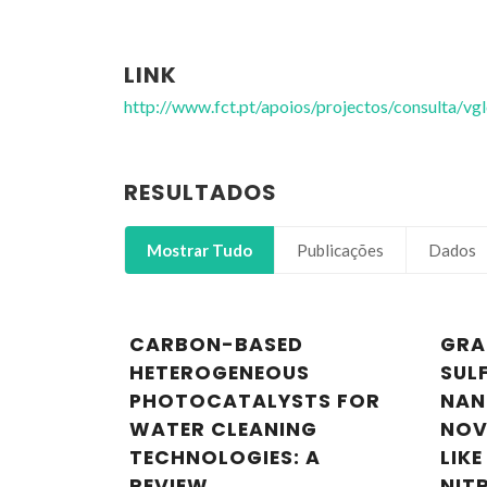
LINK
http://www.fct.pt/apoios/projectos/consulta/
RESULTADOS
Mostrar Tudo
Publicações
Dados
CARBON-BASED
GRA
HETEROGENEOUS
SUL
PHOTOCATALYSTS FOR
NAN
WATER CLEANING
NOV
TECHNOLOGIES: A
LIK
REVIEW
NIT