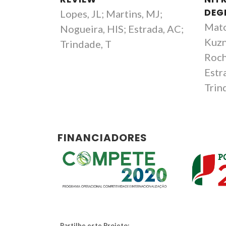
DEG
Lopes, JL; Martins, MJ;
Mato
Nogueira, HIS; Estrada, AC;
Kuzn
Trindade, T
Helena Isabel Seguro
Roch
Nogueira
Estr
Professor Auxiliar com Agregação
Trind
FINANCIADORES
Partilhe este Projeto: