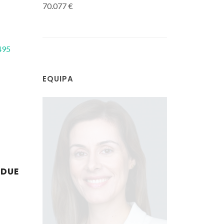
70.077 €
495
EQUIPA
 DUE