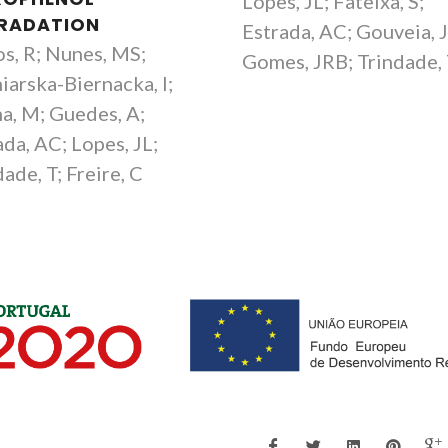
Lopes, JL; Fateixa, S;
RADATION
Estrada, AC; Gouveia, 
s, R; Nunes, MS;
Gomes, JRB; Trindade,
iarska-Biernacka, I;
Tito Trindade
Ana Cristina Es
a, M; Guedes, A;
Professor Catedrático
Investigador Jún
ada, AC; Lopes, JL;
ade, T; Freire, C