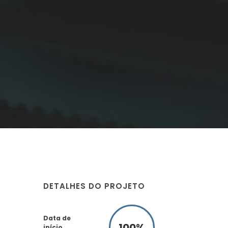
DETALHES DO PROJETO
Data de
100
%
início