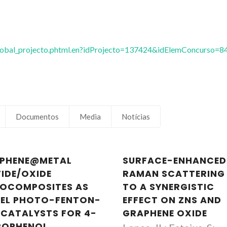
vglobal_projecto.phtml.en?idProjecto=137424&idElemConcurso=8
Documentos
Media
Notícias
PHENE@METAL
SURFACE-ENHANCED
FIDE/OXIDE
RAMAN SCATTERING
OCOMPOSITES AS
TO A SYNERGISTIC
EL PHOTO-FENTON-
EFFECT ON ZNS AND
E CATALYSTS FOR 4-
GRAPHENE OXIDE
ROPHENOL