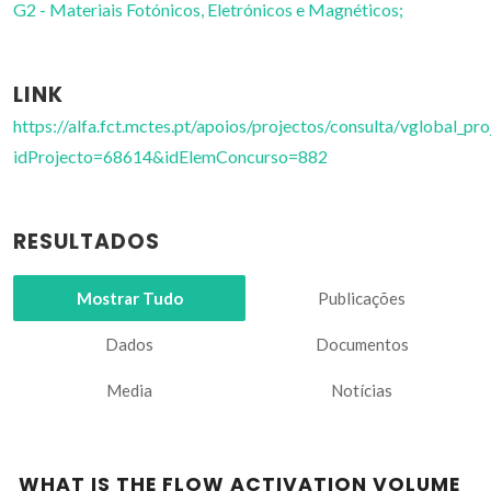
G2 - Materiais Fotónicos, Eletrónicos e Magnéticos;
LINK
https://alfa.fct.mctes.pt/apoios/projectos/consulta/vglobal_pro
idProjecto=68614&idElemConcurso=882
RESULTADOS
Mostrar Tudo
Publicações
Dados
Documentos
Media
Notícias
WHAT IS THE FLOW ACTIVATION VOLUME