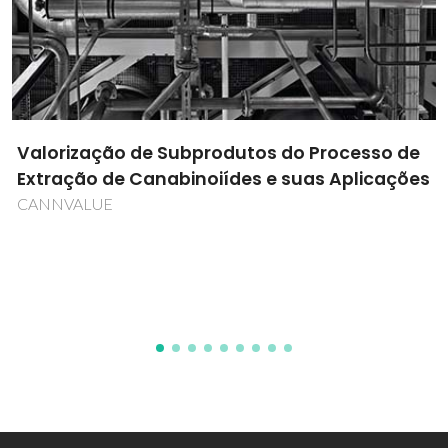
Desenvolvimento de transportadores
azacalix(hetero)arenos para mediação do
fluxo de aniões através de membranas: uma
nova estratégia para o estudo da difusão
passiva de iões
PTDC/QUI-QUI/101022/2008