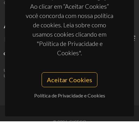
ciceco@ua.pt
Ao clicar em “Aceitar Cookies”
você concorda com nossa política
de cookies. Leia sobre como
APOIOS
usamos cookies clicando em
"Política de Privacidade e
Cookies".
UID/PRR/50011/2025
(DOI:
10.54499/UID/PRR/50011/2025
) &
UID/PRR2/50011/2025
(DOI:
10.54499/UID/PRR2/50011/2025
)
Aceitar Cookies
Política de Privacidade e Cookies
© 2026, CICECO
Privacy Policy