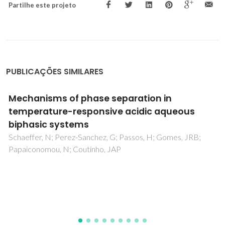
Partilhe este projeto
PUBLICAÇÕES SIMILARES
Strain detection in crystalline
heterostructures using bidimensional
blocking patterns of channelled particles
Redondo-Cubero, A; David-Bosne, E; Wahl, U; Miranda, P; d
Silva, MR; Correia, JG; Lorenz, K