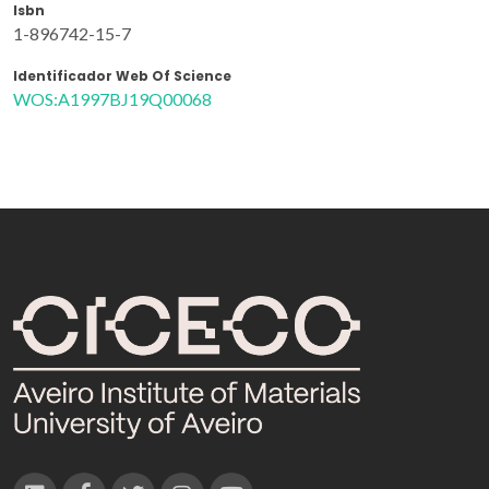
Isbn
1-896742-15-7
Identificador Web Of Science
WOS:A1997BJ19Q00068