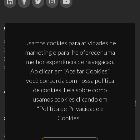
CONTACTOS
Campus Universitário de Santiago
Usamos cookies para atividades de
3810-193 Aveiro - Portugal
marketing e para lhe oferecer uma
(+351) 234 370 200
melhor experiência de navegação.
ciceco@ua.pt
Ao clicar em “Aceitar Cookies”
você concorda com nossa política
de cookies. Leia sobre como
APOIOS
usamos cookies clicando em
"Política de Privacidade e
Cookies".
UID/PRR/50011/2025
(DOI:
10.54499/UID/PRR/50011/2025
) &