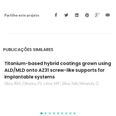
Partilhe este projeto
PUBLICAÇÕES SIMILARES
g
Experimental and computational
investigations of the photosensitive
Schottky barrier diode property of an
azobenzene based small organic molecule
Banerjee, S; Dey, A; Ghorai, P; Brandao, P; Ortega-Castro, 
Frontera, A; Ray, PP; Saha, A