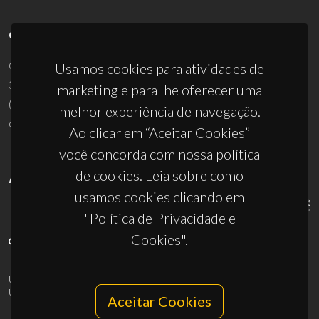
CONTACTOS
Campus Universitário de Santiago
Usamos cookies para atividades de
3810-193 Aveiro - Portugal
marketing e para lhe oferecer uma
(+351) 234 370 200
melhor experiência de navegação.
ciceco@ua.pt
Ao clicar em “Aceitar Cookies”
você concorda com nossa política
de cookies. Leia sobre como
APOIOS
usamos cookies clicando em
"Política de Privacidade e
Cookies".
UID/PRR/50011/2025
(DOI:
10.54499/UID/PRR/50011/2025
) &
UID/PRR2/50011/2025
(DOI:
10.54499/UID/PRR2/50011/2025
)
Aceitar Cookies