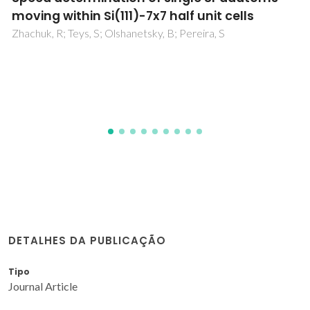
chitosan based pre-layer reservoir of
corrosion inhibitor
Zheludkevich, ML; Tedim, J; Freire, CSR; Fernandes, SCM;
Kallip, S; Lisenkov, A; Gandini, A; Ferreira, MGS
DETALHES DA PUBLICAÇÃO
Tipo
Journal Article