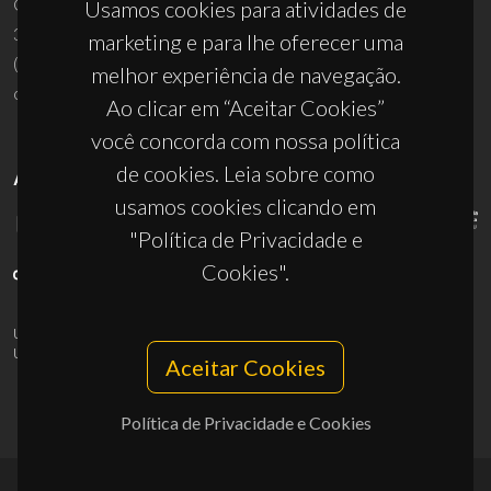
Campus Universitário de Santiago
Usamos cookies para atividades de
3810-193 Aveiro - Portugal
marketing e para lhe oferecer uma
(+351) 234 370 200
melhor experiência de navegação.
ciceco@ua.pt
Ao clicar em “Aceitar Cookies”
você concorda com nossa política
de cookies. Leia sobre como
APOIOS
usamos cookies clicando em
"Política de Privacidade e
Cookies".
UID/PRR/50011/2025
(DOI:
10.54499/UID/PRR/50011/2025
) &
UID/PRR2/50011/2025
(DOI:
10.54499/UID/PRR2/50011/2025
)
Aceitar Cookies
Política de Privacidade e Cookies