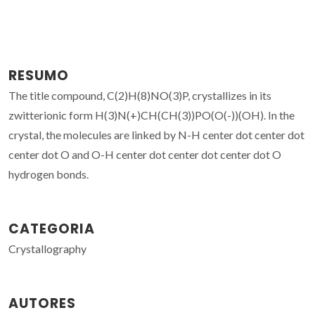
RESUMO
The title compound, C(2)H(8)NO(3)P, crystallizes in its
zwitterionic form H(3)N(+)CH(CH(3))PO(O(-))(OH). In the
crystal, the molecules are linked by N-H center dot center dot
center dot O and O-H center dot center dot center dot O
hydrogen bonds.
CATEGORIA
Crystallography
AUTORES