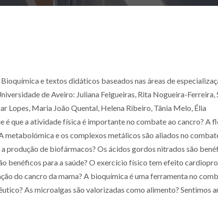
 Bioquímica e textos didáticos baseados nas áreas de especializa
versidade de Aveiro: Juliana Felgueiras, Rita Nogueira-Ferreira,
ar Lopes, Maria João Quental, Helena Ribeiro, Tânia Melo, Élia
e é que a atividade física é importante no combate ao cancro? A f
? A metabolómica e os complexos metálicos são aliados no combat
a a produção de biofármacos? Os ácidos gordos nitrados são bené
o benéficos para a saúde? O exercício físico tem efeito cardiopr
enção do cancro da mama? A bioquímica é uma ferramenta no comb
pêutico? As microalgas são valorizadas como alimento? Sentimos 