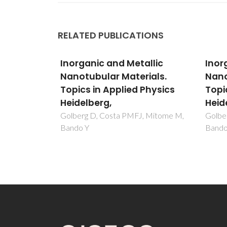
RELATED PUBLICATIONS
llic
Inorganic and Metallic
Inor
ials.
Nanotubular Materials.
Nano
Physics
Topics in Applied Physics
Topi
Heidelberg,
Heid
, Mitome M,
Golberg D, Costa PMFJ, Mitome M,
Golbe
Bando Y
Bando