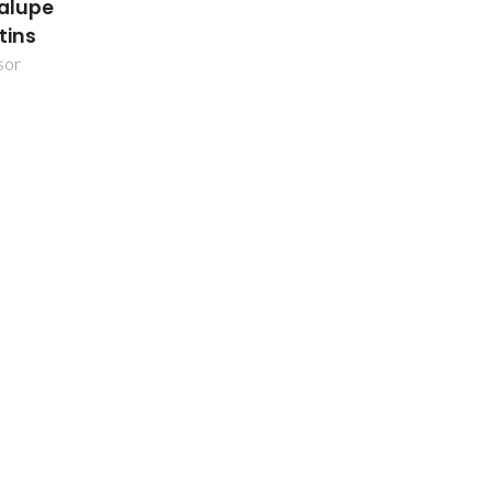
alupe
tins
sor