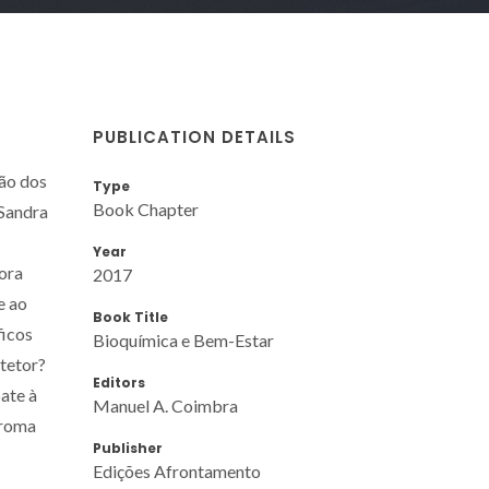
PUBLICATION DETAILS
ção dos
Type
Book Chapter
 Sandra
Year
lora
2017
e ao
Book Title
ficos
Bioquímica e Bem-Estar
otetor?
Editors
ate à
Manuel A. Coimbra
aroma
Publisher
Edições Afrontamento