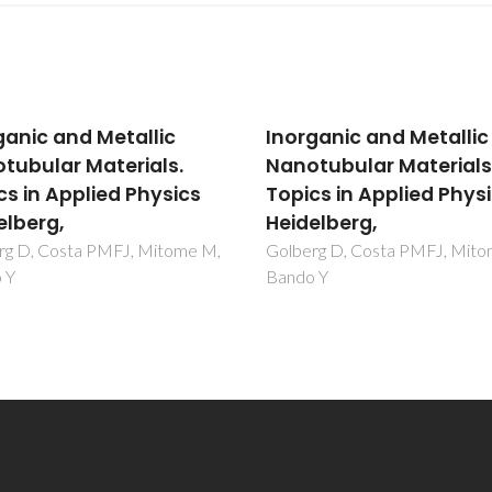
ganic and Metallic
Inorganic and Metallic
tubular Materials.
Nanotubular Materials
cs in Applied Physics
Topics in Applied Phys
elberg,
Heidelberg,
rg D, Costa PMFJ, Mitome M,
Golberg D, Costa PMFJ, Mit
 Y
Bando Y