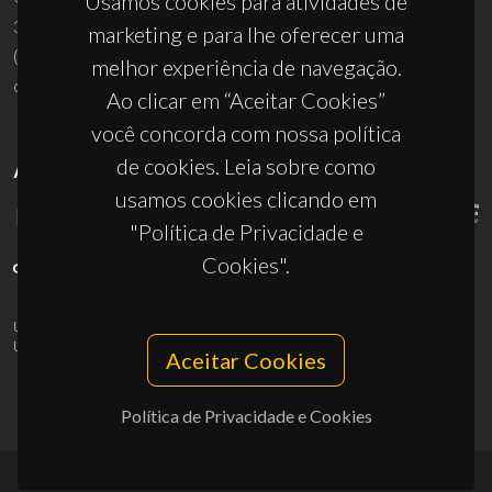
Usamos cookies para atividades de
3810-193 Aveiro - Portugal
marketing e para lhe oferecer uma
(+351) 234 370 200
melhor experiência de navegação.
ciceco@ua.pt
Ao clicar em “Aceitar Cookies”
você concorda com nossa política
de cookies. Leia sobre como
APOIOS
usamos cookies clicando em
"Política de Privacidade e
Cookies".
UID/PRR/50011/2025
(DOI:
10.54499/UID/PRR/50011/2025
) &
UID/PRR2/50011/2025
(DOI:
10.54499/UID/PRR2/50011/2025
)
Aceitar Cookies
Política de Privacidade e Cookies