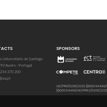
TACTS
SPONSORS
 Universitário de Santiago
93 Aveiro - Portugal
 234 370 200
@ua.pt
UID/PRR/50011/2025
(DOI:
10.54499/
(DOI:
10.54499/UID/PRR2/50011/202