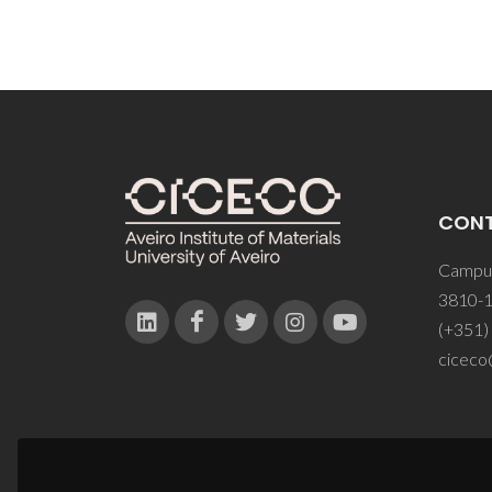
CON
Campus
3810-1
(+351)
ciceco