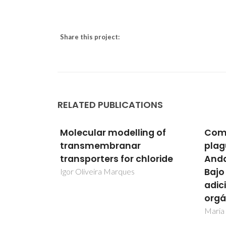
Share this project:
RELATED PUBLICATIONS
 de
Molecular modelling of
Com
elos de
transmembranar
plag
tal y
transporters for chloride
Anda
cto de
Bajo
Igor Oliveira Marques
ndas
adic
orgá
nandes
Maria