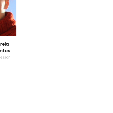
reia
antos
fessor