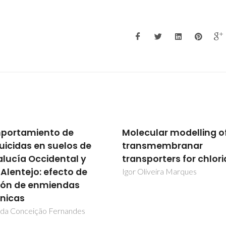
portamiento de
Molecular modelling o
uicidas en suelos de
transmembranar
lucía Occidental y
transporters for chlor
 Alentejo: efecto de
Igor Oliveira Marques
ión de enmiendas
nicas
 da Conceição Fernandes