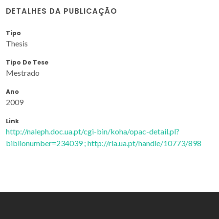
DETALHES DA PUBLICAÇÃO
Tipo
Thesis
Tipo De Tese
Mestrado
Ano
2009
Link
http://naleph.doc.ua.pt/cgi-bin/koha/opac-detail.pl?
biblionumber=234039 ; http://ria.ua.pt/handle/10773/898