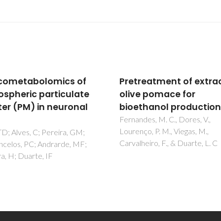
ometabolomics of
Pretreatment of extrac
pheric particulate
olive pomace for
 (PM) in neuronal
bioethanol production
Fernandes, M. C., Dores, V.,
Lourenço, P. M., Viegas, M.,
D; Alves, C; Pereira, GM;
Carvalheiro, F., & Duarte, L. C
elos, PC; Andrarde, MF;
, H; Duarte, IF