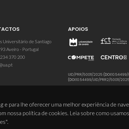
TACTOS
APOIOS
 Universitário de Santiago
93 Aveiro - Portugal
 234 370 200
@ua.pt
UID/PRR/50011/2025
(DOI:
10.54499/
(DOI:
10.54499/UID/PRR2/50011/202
g e para lhe oferecer uma melhor experiência de nav
om nossa política de cookies. Leia sobre como usamo
es".
© 2026, CICECO