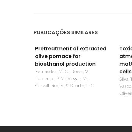
PUBLICAÇÕES SIMILARES
s of
Pretreatment of extracted
Toxic
ulate
olive pomace for
atmos
ronal
bioethanol production
matter
cells
Fernandes, M. C., Dores, V.,
Lourenço, P. M., Viegas, M.,
a, GM;
Silva, T
Carvalheiro, F., & Duarte, L. C
e, MF;
Vasconc
Oliveira