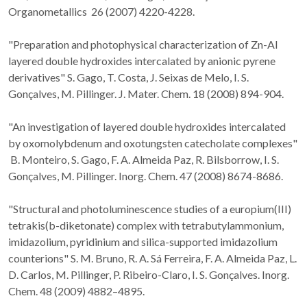
Organometallics 26 (2007) 4220-4228.
"Preparation and photophysical characterization of Zn-Al
layered double hydroxides intercalated by anionic pyrene
derivatives" S. Gago, T. Costa, J. Seixas de Melo, I. S.
Gonçalves, M. Pillinger. J. Mater. Chem. 18 (2008) 894-904.
"An investigation of layered double hydroxides intercalated
by oxomolybdenum and oxotungsten catecholate complexes"
B. Monteiro, S. Gago, F. A. Almeida Paz, R. Bilsborrow, I. S.
Gonçalves, M. Pillinger. Inorg. Chem. 47 (2008) 8674-8686.
"Structural and photoluminescence studies of a europium(III)
tetrakis(b-diketonate) complex with tetrabutylammonium,
imidazolium, pyridinium and silica-supported imidazolium
counterions" S. M. Bruno, R. A. Sá Ferreira, F. A. Almeida Paz, L.
D. Carlos, M. Pillinger, P. Ribeiro-Claro, I. S. Gonçalves. Inorg.
Chem. 48 (2009) 4882–4895.