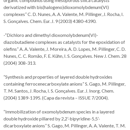
organic compounds using mesoporous silica catalysts
derivatized with bis(halogeno)dioxomolybdenum(VI)
complexes” C. D. Nunes, A. A. Valente, M. Pillinger, J. Rocha, I.
S. Gonçalves. Chem. Eur. J. 9 (2003) 4380-4390.
-“Dichloro and dimethyl dioxomolybdenum(VI)-
diazobutadiene complexes as catalysts for the epoxidation of
olefins” A. A. Valente, J. Moreira, A. D. Lopes, M. Pillinger, C. D.
Nunes, C. C. Romão, F. E. Kühn, I. S. Gonçalves. New J. Chem. 28
(2004) 308-313.
“Synthesis and properties of layered double hydroxides
containing ferrocenecarboxylate anions” S. Gago, M. Pillinger,
T. M. Santos, J. Rocha, I. S. Gonçalves. Eur. J. Inorg. Chem.
(2004) 1389-1395. (Capa da revista – ISSUE 7/2004).
“Immobilization of oxomolybdenum species in a layered
double hydroxide pillared by 2,2’-bipyridine-5,5’-
dicarboxylate anions” S. Gago, M. Pillinger, A. A. Valente, T. M.