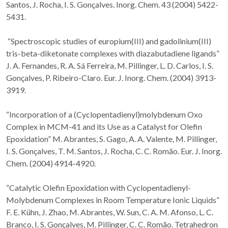
Santos, J. Rocha, I. S. Gonçalves. Inorg. Chem. 43 (2004) 5422-
5431.
“Spectroscopic studies of europium(III) and gadolinium(III)
tris-beta-diketonate complexes with diazabutadiene ligands”
J. A. Fernandes, R. A. Sá Ferreira, M. Pillinger, L. D. Carlos, I. S.
Gonçalves, P. Ribeiro-Claro. Eur. J. Inorg. Chem. (2004) 3913-
3919.
“Incorporation of a (Cyclopentadienyl)molybdenum Oxo
Complex in MCM-41 and its Use as a Catalyst for Olefin
Epoxidation” M. Abrantes, S. Gago, A. A. Valente, M. Pillinger,
I. S. Gonçalves, T. M. Santos, J. Rocha, C. C. Romão. Eur. J. Inorg.
Chem. (2004) 4914-4920.
“Catalytic Olefin Epoxidation with Cyclopentadienyl-
Molybdenum Complexes in Room Temperature Ionic Liquids”
F. E. Kühn, J. Zhao, M. Abrantes, W. Sun, C. A. M. Afonso, L. C.
Branco, I. S. Gonçalves, M. Pillinger, C. C. Romão. Tetrahedron