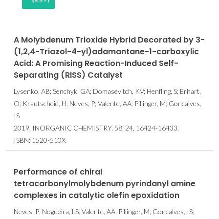
A Molybdenum Trioxide Hybrid Decorated by 3-
(1,2,4-Triazol-4-yl)adamantane-1-carboxylic
Acid: A Promising Reaction-Induced Self-
Separating (RISS) Catalyst
Lysenko, AB; Senchyk, GA; Domasevitch, KV; Henfling, S; Erhart,
O; Krautscheid, H; Neves, P; Valente, AA; Pillinger, M; Goncalves,
IS
2019, INORGANIC CHEMISTRY, 58, 24, 16424-16433.
ISBN: 1520-510X
Performance of chiral
tetracarbonylmolybdenum pyrindanyl amine
complexes in catalytic olefin epoxidation
Neves, P; Nogueira, LS; Valente, AA; Pillinger, M; Goncalves, IS;