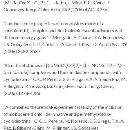
(M=Re, Os; X = Cl, Br)” L. Hajba, J. Mink, F. E. Kühn, I. S.
Gonçalves. Inorg. Chim. Acta, 359 (2006) 4741-4756.
“Luminescence properties of composites made of a
europium(III) complex and electroluminescent polymers with
different energy gaps” J. Morgado, A. Charas, J. A. Fernandes,
I. S. Gonçalves, L. D. Carlos, L. Alcácer. J. Phys. D: Appl. Phys. 39
(2006) 3582-3587.
“Structural studies of [CpMoL2(CO)2]+ (L = NCMe, L2 = 2,2-
biimidazole) complexes and their inclusion compounds with
cyclodextrins” C. C. P. Pereira, S. S. Braga, F. A. Almeida Paz, M.
Pillinger, J. Klinowski, I. S. Gonçalves. Eur. J. Inorg. Chem.,
(2006) 4278-4288.
"A combined theoretical-experimental study of the inclusion
of niobocene dichloride in native and permethylated b-
cyclodextrins" C. C. L. Pereira, M. Nolasco, S. S. Braga, F. A. A.
Paz, P. Ribeiro-Claro, M. Pillinger, I. S. Gonçalves.