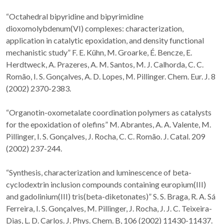
“Octahedral bipyridine and bipyrimidine
dioxomolybdenum(VI) complexes: characterization,
application in catalytic epoxidation, and density functional
mechanistic study” F. E. Kühn, M. Groarke, É. Bencze, E.
Herdtweck, A. Prazeres, A. M. Santos, M. J. Calhorda, C. C.
Romão, I. S. Gonçalves, A. D. Lopes, M. Pillinger. Chem. Eur. J. 8
(2002) 2370-2383.
“Organotin-oxometalate coordination polymers as catalysts
for the epoxidation of olefins” M. Abrantes, A. A. Valente, M.
Pillinger, I. S. Gonçalves, J. Rocha, C. C. Romão. J. Catal. 209
(2002) 237-244.
“Synthesis, characterization and luminescence of beta-
cyclodextrin inclusion compounds containing europium(III)
and gadolinium(III) tris(beta-diketonates)” S. S. Braga, R. A. Sá
Ferreira, I. S. Gonçalves, M. Pillinger, J. Rocha, J. J. C. Teixeira-
Dias, L. D. Carlos. J. Phys. Chem. B, 106 (2002) 11430-11437.