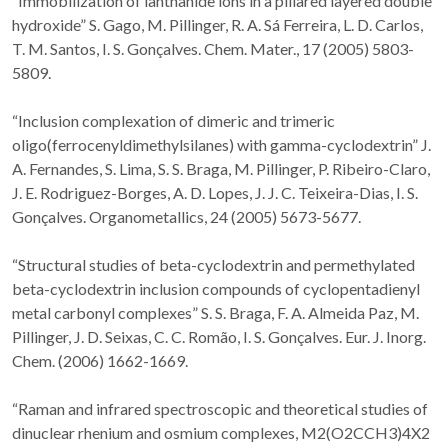
“Immobilization of lanthanide ions in a pillared layered double
hydroxide” S. Gago, M. Pillinger, R. A. Sá Ferreira, L. D. Carlos,
T. M. Santos, I. S. Gonçalves. Chem. Mater., 17 (2005) 5803-
5809.
“Inclusion complexation of dimeric and trimeric
oligo(ferrocenyldimethylsilanes) with gamma-cyclodextrin” J.
A. Fernandes, S. Lima, S. S. Braga, M. Pillinger, P. Ribeiro-Claro,
J. E. Rodriguez-Borges, A. D. Lopes, J. J. C. Teixeira-Dias, I. S.
Gonçalves. Organometallics, 24 (2005) 5673-5677.
“Structural studies of beta-cyclodextrin and permethylated
beta-cyclodextrin inclusion compounds of cyclopentadienyl
metal carbonyl complexes” S. S. Braga, F. A. Almeida Paz, M.
Pillinger, J. D. Seixas, C. C. Romão, I. S. Gonçalves. Eur. J. Inorg.
Chem. (2006) 1662-1669.
“Raman and infrared spectroscopic and theoretical studies of
dinuclear rhenium and osmium complexes, M2(O2CCH3)4X2