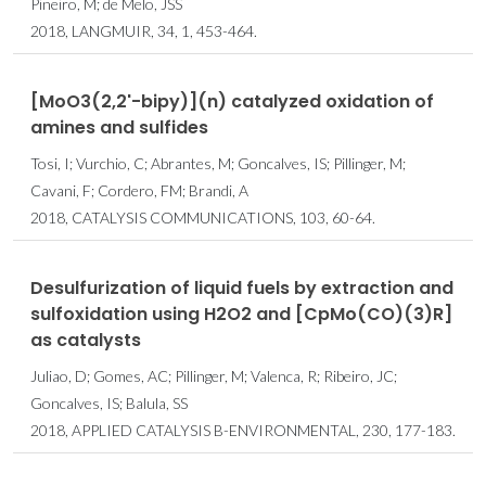
Pineiro, M; de Melo, JSS
2018, LANGMUIR, 34, 1, 453-464.
[MoO3(2,2'-bipy)](n) catalyzed oxidation of
amines and sulfides
Tosi, I; Vurchio, C; Abrantes, M; Goncalves, IS; Pillinger, M;
Cavani, F; Cordero, FM; Brandi, A
2018, CATALYSIS COMMUNICATIONS, 103, 60-64.
Desulfurization of liquid fuels by extraction and
sulfoxidation using H2O2 and [CpMo(CO)(3)R]
as catalysts
Juliao, D; Gomes, AC; Pillinger, M; Valenca, R; Ribeiro, JC;
Goncalves, IS; Balula, SS
2018, APPLIED CATALYSIS B-ENVIRONMENTAL, 230, 177-183.