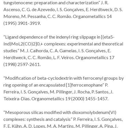
tungstenocene: preparation and characterization” J. R.
Ascenso, C. G. de Azevedo, I. S. Gonçalves, E. Herdtweck, D. S.
Moreno, M. Pessanha, C. C. Romão. Organometallics 14
(1995) 3901-3919.
“Ligand dependence of the indenyl ring slippage in [(eta5-
Ind)MoL2(CO)2]0,+ complexes: experimental and theoretical
studies” M. J. Calhorda, C. A. Gamelas, I. S. Gonçalves, E.
Herdtweck, C. C. Romão, L. F. Veiros. Organometallics 17
(1998) 2597-2611.
“Modification of beta-cyclodextrin with ferrocenyl groups by
ring opening of an encapsulated [1]ferrocenophane” P.
Ferreira, I. S. Gonçalves, M. Pillinger, J. Rocha, P. Santos, J.
Teixeira-Dias. Organometallics 19 (2000) 1455-1457.
“Mesoporous silicas modified with dioxomolybdenum(VI)
complexes: synthesis and catalysis” P. Ferreira, I. S. Gonçalves,
F. E. Kühn, A. D. Lopes, M. A. Martins, M. Pillinger, A. Pina, J.