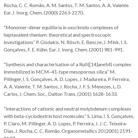
Rocha, C. C. Romão, A. M. Santos, T. M. Santos, A. A. Valente.
Eur. J. Inorg. Chem. (2000) 2263-2270.
“Monomer-dimer equilibria in oxo/imido complexes of
heptavalent rhenium: theoretical and spectroscopic
investigations” P. Gisdakis, N. Rösch, E. Bencze, J. Mink, I. S.
Gonçalves, F. E. Kühn. Eur. J. Inorg. Chem. (2001) 981-991.
“Synthesis and characterisation of a RuII([14]aneS4) complex
immobilized in MCM–41-type mesoporous silica” M.
Pillinger, I. S. Gonçalves, A. D. Lopes, J. Madureira, P. Ferreira,
A. A. Valente, T. M. Santos, J. Rocha, J. F. S. Menezes, L. D.
Carlos, J. Chem. Soc., Dalton Trans. (2001) 1628-1633.
“Interactions of cationic and neutral molybdenum complexes
with beta-cyclodextrin host molecules” S. Lima, I. S. Gonçalves,
P. Claro, M. Pillinger, A. D. Lopes, P. Ferreira, J. J. C. Teixeira-
Dias, J. Rocha, C. C. Romão. Organometallics 20 (2001) 2191-