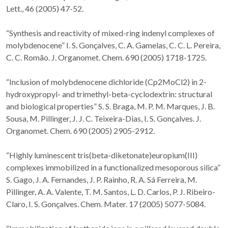
Lett., 46 (2005) 47-52.
“Synthesis and reactivity of mixed-ring indenyl complexes of
molybdenocene” I. S. Gonçalves, C. A. Gamelas, C. C. L. Pereira,
C. C. Romão. J. Organomet. Chem. 690 (2005) 1718-1725.
“Inclusion of molybdenocene dichloride (Cp2MoCl2) in 2-
hydroxypropyl- and trimethyl-beta-cyclodextrin: structural
and biological properties” S. S. Braga, M. P. M. Marques, J. B.
Sousa, M. Pillinger, J. J. C. Teixeira-Dias, I. S. Gonçalves. J.
Organomet. Chem. 690 (2005) 2905-2912.
“Highly luminescent tris(beta-diketonate)europium(III)
complexes immobilized in a functionalized mesoporous silica”
S. Gago, J. A. Fernandes, J. P. Rainho, R. A. Sá Ferreira, M.
Pillinger, A. A. Valente, T. M. Santos, L. D. Carlos, P. J. Ribeiro-
Claro, I. S. Gonçalves. Chem. Mater. 17 (2005) 5077-5084.