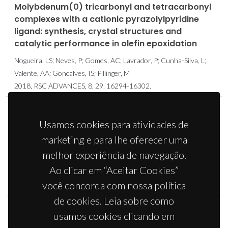
Molybdenum(0) tricarbonyl and tetracarbonyl
complexes with a cationic pyrazolylpyridine
ligand: synthesis, crystal structures and
catalytic performance in olefin epoxidation
Nogueira, LS; Neves, P; Gomes, AC; Lavrador, P; Cunha-Silva, L;
Valente, AA; Goncalves, IS; Pillinger, M
2018, RSC ADVANCES, 8, 29, 16294-16302.
An Organotin Vanadate with Sodalite Topology
Usamos cookies para atividades de
and Catalytic Versatility in Oxidative
marketing e para lhe oferecer uma
Transformations
melhor experiência de navegação.
Gomes, AC; Antunes, MM; Abrantes, M; Valente, AA; Paz, FAA;
Ao clicar em “Aceitar Cookies”
Goncalves, IS; Pillinger, M
você concorda com nossa política
2018, CHEMCATCHEM, 10, 16, 3481-3489.
de cookies. Leia sobre como
usamos cookies clicando em
Efficient Oxidative Desulfurization Processes