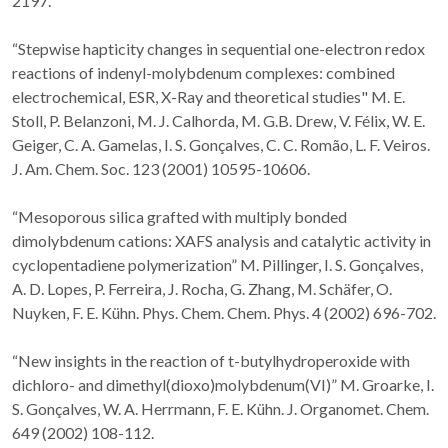
2197.
“Stepwise hapticity changes in sequential one-electron redox
reactions of indenyl-molybdenum complexes: combined
electrochemical, ESR, X-Ray and theoretical studies" M. E.
Stoll, P. Belanzoni, M. J. Calhorda, M. G.B. Drew, V. Félix, W. E.
Geiger, C. A. Gamelas, I. S. Gonçalves, C. C. Romão, L. F. Veiros.
J. Am. Chem. Soc. 123 (2001) 10595-10606.
“Mesoporous silica grafted with multiply bonded
dimolybdenum cations: XAFS analysis and catalytic activity in
cyclopentadiene polymerization” M. Pillinger, I. S. Gonçalves,
A. D. Lopes, P. Ferreira, J. Rocha, G. Zhang, M. Schäfer, O.
Nuyken, F. E. Kühn. Phys. Chem. Chem. Phys. 4 (2002) 696-702.
“New insights in the reaction of t-butylhydroperoxide with
dichloro- and dimethyl(dioxo)molybdenum(VI)” M. Groarke, I.
S. Gonçalves, W. A. Herrmann, F. E. Kühn. J. Organomet. Chem.
649 (2002) 108-112.