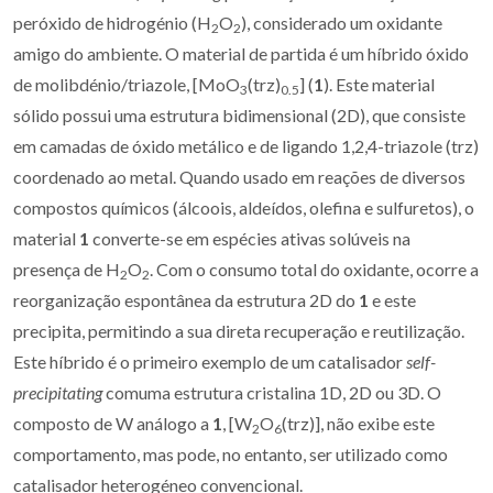
peróxido de hidrogénio (H
O
), considerado um oxidante
2
2
amigo do ambiente. O material de partida é um híbrido óxido
de molibdénio/triazole, [MoO
(trz)
] (
1
). Este material
3
0.5
sólido possui uma estrutura bidimensional (2D), que consiste
em camadas de óxido metálico e de ligando 1,2,4-triazole (trz)
coordenado ao metal. Quando usado em reações de diversos
compostos químicos (álcoois, aldeídos, olefina e sulfuretos), o
material
1
converte-se em espécies ativas solúveis na
presença de H
O
. Com o consumo total do oxidante, ocorre a
2
2
reorganização espontânea da estrutura 2D do
1
e este
precipita, permitindo a sua direta recuperação e reutilização.
Este híbrido é o primeiro exemplo de um catalisador
self-
precipitating
comuma estrutura cristalina 1D, 2D ou 3D. O
composto de W análogo a
1
, [W
O
(trz)], não exibe este
2
6
comportamento, mas pode, no entanto, ser utilizado como
catalisador heterogéneo convencional.