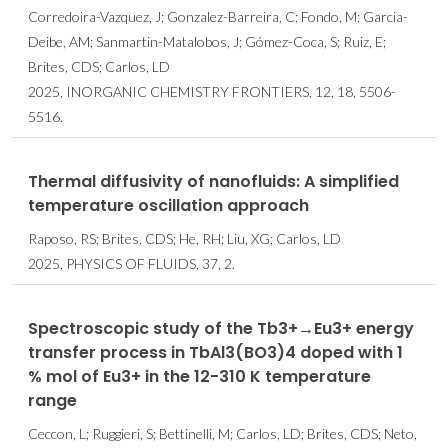
Corredoira-Vazquez, J; Gonzalez-Barreira, C; Fondo, M; Garcia-
Deibe, AM; Sanmartin-Matalobos, J; Gómez-Coca, S; Ruiz, E;
Brites, CDS; Carlos, LD
2025, INORGANIC CHEMISTRY FRONTIERS, 12, 18, 5506-
5516.
Thermal diffusivity of nanofluids: A simplified
temperature oscillation approach
Raposo, RS; Brites, CDS; He, RH; Liu, XG; Carlos, LD
2025, PHYSICS OF FLUIDS, 37, 2.
Spectroscopic study of the Tb3+→Eu3+ energy
transfer process in TbAl3(BO3)4 doped with 1
% mol of Eu3+ in the 12-310 K temperature
range
Ceccon, L; Ruggieri, S; Bettinelli, M; Carlos, LD; Brites, CDS; Neto,