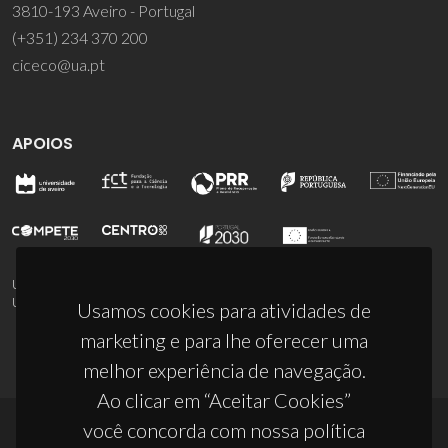
3810-193 Aveiro - Portugal
(+351) 234 370 200
ciceco@ua.pt
APOIOS
UID/PRR/50011/2025
(DOI:
10.54499/UID/PRR/50011/2025
) &
UID/PRR2/50011/2025
(DOI:
10.54499/UID/PRR2/50011/2025
)
Usamos cookies para atividades de
marketing e para lhe oferecer uma
melhor experiência de navegação.
Ao clicar em “Aceitar Cookies”
você concorda com nossa política