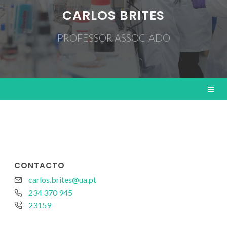
CARLOS BRITES
PROFESSOR ASSOCIADO
CONTACTO
carlos.brites@ua.pt
234 370 945
23159