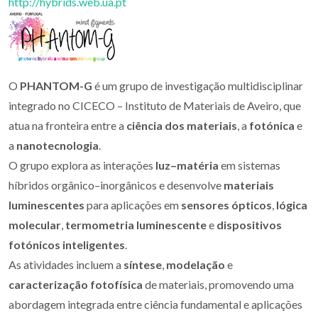
http://hybrids.web.ua.pt
O
PHANTOM-G
é um grupo de investigação multidisciplinar
integrado no CICECO – Instituto de Materiais de Aveiro, que
atua na fronteira entre a
ciência dos materiais
, a
fotónica
e
a
nanotecnologia
.
O grupo explora as interações
luz–matéria
em sistemas
híbridos orgânico–inorgânicos e desenvolve
materiais
luminescentes
para aplicações em
sensores ópticos
,
lógica
molecular
,
termometria luminescente
e
dispositivos
fotónicos inteligentes
.
As atividades incluem a
síntese
,
modelação
e
caracterização fotofísica
de materiais, promovendo uma
abordagem integrada entre ciência fundamental e aplicações