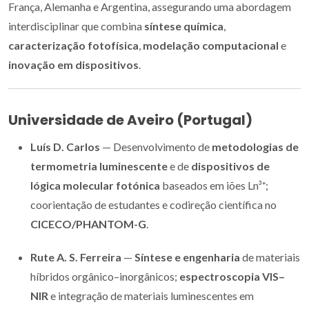
França, Alemanha e Argentina, assegurando uma abordagem
interdisciplinar que combina
síntese química
,
caracterização fotofísica
,
modelação computacional
e
inovação em dispositivos
.
Universidade de Aveiro (Portugal)
Luís D. Carlos
— Desenvolvimento de
metodologias de
termometria luminescente
e de
dispositivos de
lógica molecular fotónica
baseados em iões Ln³⁺;
coorientação de estudantes e codireção científica no
CICECO/PHANTOM-G
.
Rute A. S. Ferreira
—
Síntese e engenharia
de materiais
híbridos orgânico–inorgânicos;
espectroscopia VIS–
NIR
e integração de materiais luminescentes em