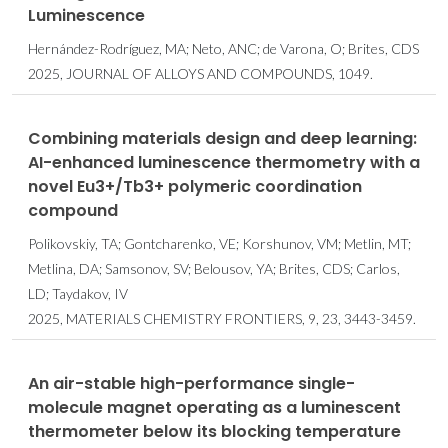
Luminescence
Hernández-Rodríguez, MA; Neto, ANC; de Varona, O; Brites, CDS
2025, JOURNAL OF ALLOYS AND COMPOUNDS, 1049.
Combining materials design and deep learning:
AI-enhanced luminescence thermometry with a
novel Eu3+/Tb3+ polymeric coordination
compound
Polikovskiy, TA; Gontcharenko, VE; Korshunov, VM; Metlin, MT;
Metlina, DA; Samsonov, SV; Belousov, YA; Brites, CDS; Carlos,
LD; Taydakov, IV
2025, MATERIALS CHEMISTRY FRONTIERS, 9, 23, 3443-3459.
An air-stable high-performance single-
molecule magnet operating as a luminescent
thermometer below its blocking temperature