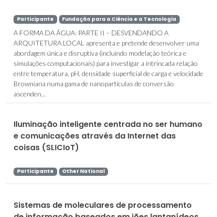
Participante
Fundação para a Ciência e a Tecnologia
A FORMA DA ÁGUA: PARTE II – DESVENDANDO A
ARQUITETURA LOCAL apresenta e pretende desenvolver uma
abordagem única e disruptiva (incluindo modelação teórica e
simulações computacionais) para investigar a intrincada relação
entre temperatura, pH, densidade superficial de carga e velocidade
Browniana numa gama de nanopartículas de conversão
ascenden...
Iluminação inteligente centrada no ser humano
e comunicações através da Internet das
coisas (SLICIoT)
Participante
Other National
Sistemas de moleculares de processamento
de informação baseados em iões lantanídeos