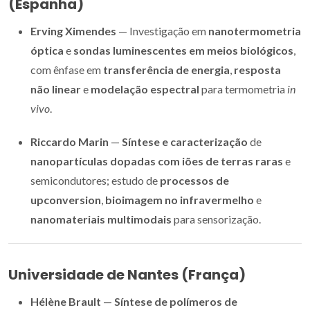
(Espanha)
Erving Ximendes
— Investigação em
nanotermometria
óptica
e
sondas luminescentes em meios biológicos
,
com ênfase em
transferência de energia
,
resposta
não linear
e
modelação espectral
para termometria
in
vivo
.
Riccardo Marin
—
Síntese e caracterização
de
nanopartículas dopadas com iões de terras raras
e
semicondutores; estudo de
processos de
upconversion
,
bioimagem no infravermelho
e
nanomateriais multimodais
para sensorização.
Universidade de Nantes (França)
Hélène Brault
—
Síntese de polímeros de