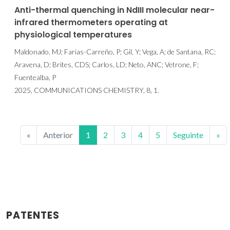
Anti-thermal quenching in NdIII molecular near-
infrared thermometers operating at
physiological temperatures
Maldonado, MJ; Farias-Carreño, P; Gil, Y; Vega, A; de Santana, RC;
Aravena, D; Brites, CDS; Carlos, LD; Neto, ANC; Vetrone, F;
Fuentealba, P
2025, COMMUNICATIONS CHEMISTRY, 8, 1.
«
Anterior
1
2
3
4
5
Seguinte
»
PATENTES