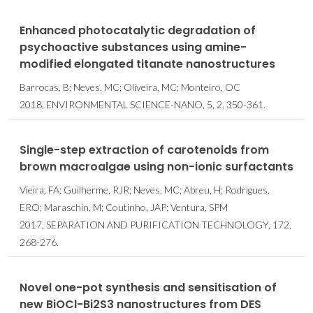
Enhanced photocatalytic degradation of
psychoactive substances using amine-
modified elongated titanate nanostructures
Barrocas, B; Neves, MC; Oliveira, MC; Monteiro, OC
2018, ENVIRONMENTAL SCIENCE-NANO, 5, 2, 350-361.
Single-step extraction of carotenoids from
brown macroalgae using non-ionic surfactants
Vieira, FA; Guilherme, RJR; Neves, MC; Abreu, H; Rodrigues,
ERO; Maraschin, M; Coutinho, JAP; Ventura, SPM
2017, SEPARATION AND PURIFICATION TECHNOLOGY, 172,
268-276.
Novel one-pot synthesis and sensitisation of
new BiOCl-Bi2S3 nanostructures from DES