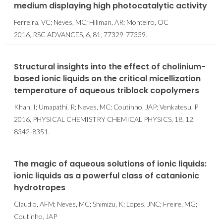
medium displaying high photocatalytic activity
Ferreira, VC; Neves, MC; Hillman, AR; Monteiro, OC
2016, RSC ADVANCES, 6, 81, 77329-77339.
Structural insights into the effect of cholinium-
based ionic liquids on the critical micellization
temperature of aqueous triblock copolymers
Khan, I; Umapathi, R; Neves, MC; Coutinho, JAP; Venkatesu, P
2016, PHYSICAL CHEMISTRY CHEMICAL PHYSICS, 18, 12,
8342-8351.
The magic of aqueous solutions of ionic liquids:
ionic liquids as a powerful class of catanionic
hydrotropes
Claudio, AFM; Neves, MC; Shimizu, K; Lopes, JNC; Freire, MG;
Coutinho, JAP