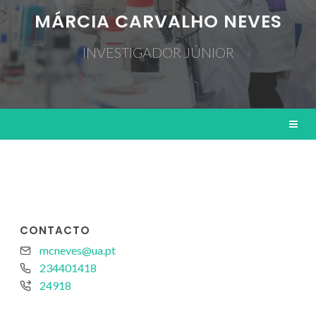
MÁRCIA CARVALHO NEVES
INVESTIGADOR JÚNIOR
CONTACTO
mcneves@ua.pt
234401418
24918