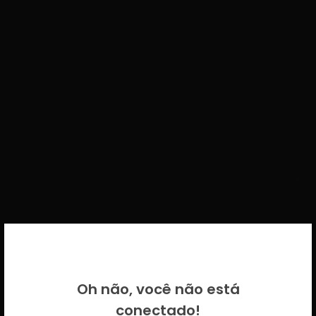
BEM VINDO DE VOLTA!
Oh não, você não está
Por favor insira as suas credenciais
conectado!
CICECO.