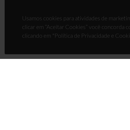
Usamos cookies para atividades de marketin
clicar em “Aceitar Cookies” você concorda c
clicando em "Política de Privacidade e Cooki
CON
Campus
3810-1
(+351)
ciceco