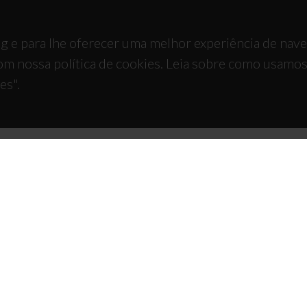
g e para lhe oferecer uma melhor experiência de nav
om nossa política de cookies. Leia sobre como usamo
es".
TACTOS
APOIOS
 Universitário de Santiago
93 Aveiro - Portugal
 234 370 200
@ua.pt