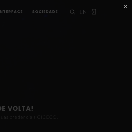
×
EN
INTERFACE
SOCIEDADE
DE VOLTA!
s suas credenciais CICECO.