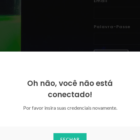
Email
Palavra-Passe
ENTRAR
Esqueceu-se da sua palavra-p
Oh não, você não está
conectado!
Por favor insira suas credenciais novamente.
FECHAR