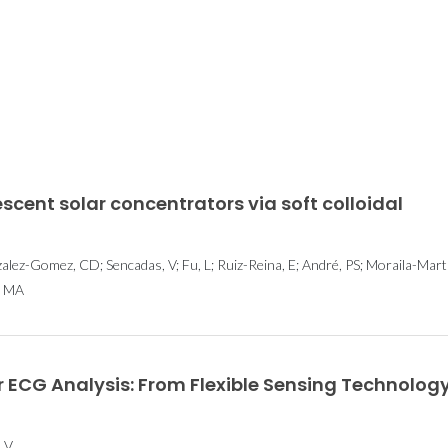
em 37
A Química nas
CICECO na 
a Lista
Fronteiras da
2025: Mat
2024 dos
Inovação: João Rocha
Avançados
es do
e Vítor Gaspar na CNN
Sociedade e
scent solar concentrators via soft colloidal
o
alez-Gomez, CD; Sencadas, V; Fu, L; Ruiz-Reina, E; André, PS; Moraila-Mart
, MA
r ECG Analysis: From Flexible Sensing Technology
, V