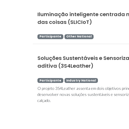
Iluminação inteligente centrada 
das coisas (SLICIoT)
Participante
Other National
Soluções Sustentáveis e Sensoriz
aditiva (3S4Leather)
Participante
Industry National
O projeto 3S4Leather assenta em dois objetivos princ
desenvolver novas soluções sustentáveis e sensoriza
calçado.