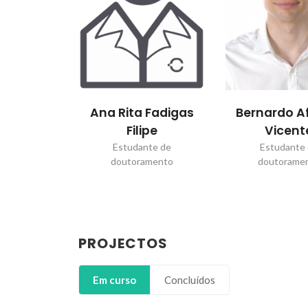
 Fadigas
Bernardo Afonso
Francisca V
pe
Vicente
Silva
te de
Estudante de
Estudante
mento
doutoramento
doutorame
PROJECTOS
Em curso
Concluídos