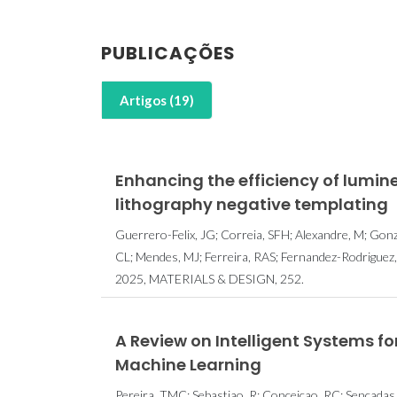
PUBLICAÇÕES
CICECO t
Artigos (19)
cientistas n
Stanford’s 
2% Melhor
Enhancing the efficiency of lumine
Mund
lithography negative templating
Guerrero-Felix, JG; Correia, SFH; Alexandre, M; Gonz
CL; Mendes, MJ; Ferreira, RAS; Fernandez-Rodriguez
2025, MATERIALS & DESIGN, 252.
A Review on Intelligent Systems fo
Machine Learning
Pereira, TMC; Sebastiao, R; Conceiçao, RC; Sencadas