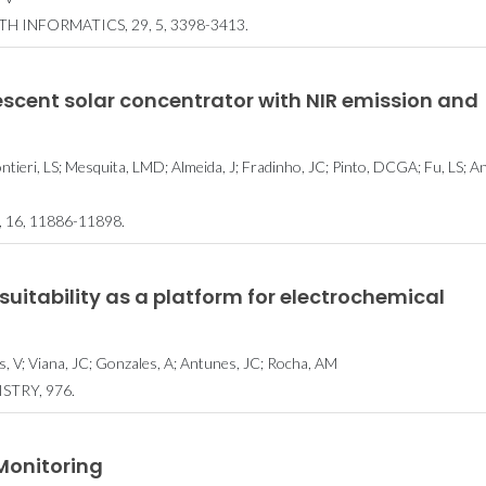
 INFORMATICS, 29, 5, 3398-3413.
cent solar concentrator with NIR emission and
ntieri, LS; Mesquita, LMD; Almeida, J; Fradinho, JC; Pinto, DCGA; Fu, LS; A
16, 11886-11898.
 suitability as a platform for electrochemical
, V; Viana, JC; Gonzales, A; Antunes, JC; Rocha, AM
TRY, 976.
Monitoring