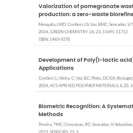
Valorization of pomegranate wast
production: a zero-waste biorefi
Mesquita, LMD; Contieri, LS; Vaz, BMC; Sencadas, V;
2024, GREEN CHEMISTRY, 26, 23, 11695-11712.
ISBN: 1463-9270
Development of Poly(
l
-lactic aci
Applications
Contieri, L; Vieira, C; Vaz, BC; Pinto, DCGA; Rostag
2024, ACS APPLIED POLYMER MATERIALS, 6, 23, 
Biometric Recognition: A Systema
Methods
Pereira, TMC; Conceiçao, RC; Sencadas, V; Sebastiao,
2023, SENSORS, 23, 3.