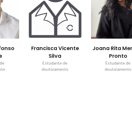
icente
Joana Rita Mendes
Teresa Marga
Pronto
de Campos Per
 de
Estudante de
Estudante de
nto
doutoramento
doutoramento