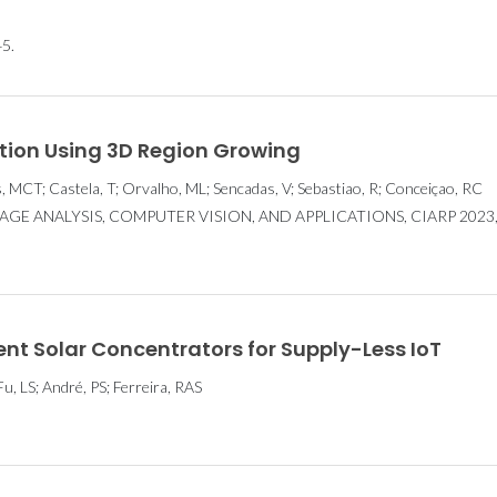
5.
tion Using 3D Region Growing
 MCT; Castela, T; Orvalho, ML; Sencadas, V; Sebastiao, R; Conceiçao, RC
GE ANALYSIS, COMPUTER VISION, AND APPLICATIONS, CIARP 2023,
nt Solar Concentrators for Supply-Less IoT
Fu, LS; André, PS; Ferreira, RAS