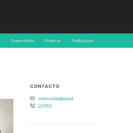
Supervisões
Projetos
Publicações
CONTACTO
vsencadas@ua.pt
22915