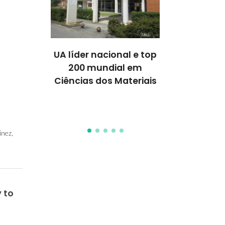
Ciência
UA líder nacional e top
Projeto Qu
eriais
200 mundial em
aprovad
 para a
Ciências dos Materiais
financiamen
 a Saúde
Pathfi
inez,
 to