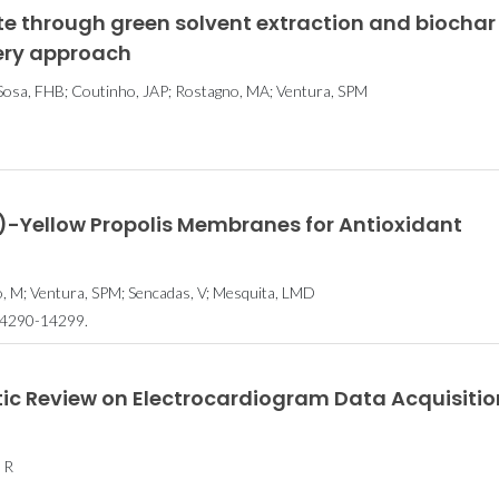
e through green solvent extraction and biochar
nery approach
 Sosa, FHB; Coutinho, JAP; Rostagno, MA; Ventura, SPM
d)-Yellow Propolis Membranes for Antioxidant
no, M; Ventura, SPM; Sencadas, V; Mesquita, LMD
14290-14299.
tic Review on Electrocardiogram Data Acquisitio
 R