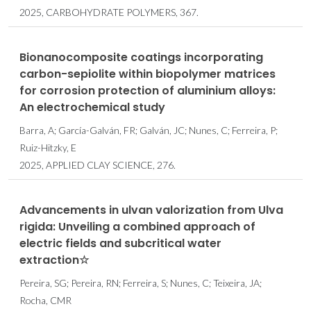
2025, CARBOHYDRATE POLYMERS, 367.
Bionanocomposite coatings incorporating
carbon-sepiolite within biopolymer matrices
for corrosion protection of aluminium alloys:
An electrochemical study
Barra, A; García-Galván, FR; Galván, JC; Nunes, C; Ferreira, P;
Ruiz-Hitzky, E
2025, APPLIED CLAY SCIENCE, 276.
Advancements in ulvan valorization from Ulva
rigida: Unveiling a combined approach of
electric fields and subcritical water
extraction☆
Pereira, SG; Pereira, RN; Ferreira, S; Nunes, C; Teixeira, JA;
Rocha, CMR