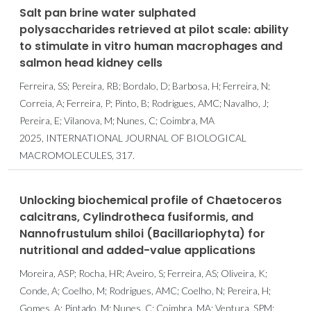
Salt pan brine water sulphated
polysaccharides retrieved at pilot scale: ability
to stimulate in vitro human macrophages and
salmon head kidney cells
Ferreira, SS; Pereira, RB; Bordalo, D; Barbosa, H; Ferreira, N;
Correia, A; Ferreira, P; Pinto, B; Rodrigues, AMC; Navalho, J;
Pereira, E; Vilanova, M; Nunes, C; Coimbra, MA
2025, INTERNATIONAL JOURNAL OF BIOLOGICAL
MACROMOLECULES, 317.
Unlocking biochemical profile of Chaetoceros
calcitrans, Cylindrotheca fusiformis, and
Nannofrustulum shiloi (Bacillariophyta) for
nutritional and added-value applications
Moreira, ASP; Rocha, HR; Aveiro, S; Ferreira, AS; Oliveira, K;
Conde, A; Coelho, M; Rodrigues, AMC; Coelho, N; Pereira, H;
Gomes, A; Pintado, M; Nunes, C; Coimbra, MA; Ventura, SPM;