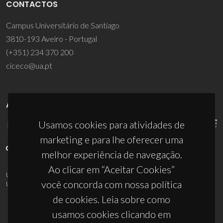
CONTACTOS
Campus Universitário de Santiago
3810-193 Aveiro - Portugal
(+351) 234 370 200
ciceco@ua.pt
APOIOS
Usamos cookies para atividades de
marketing e para lhe oferecer uma
melhor experiência de navegação.
Ao clicar em “Aceitar Cookies”
UID/PRR/50011/2025
(DOI:
10.54499/UID/PRR/50011/2025
) &
você concorda com nossa política
UID/PRR2/50011/2025
(DOI:
10.54499/UID/PRR2/50011/2025
)
de cookies. Leia sobre como
usamos cookies clicando em