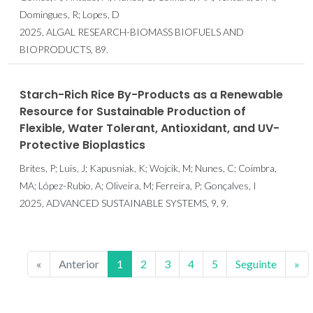
Domingues, R; Lopes, D
2025, ALGAL RESEARCH-BIOMASS BIOFUELS AND
BIOPRODUCTS, 89.
Starch-Rich Rice By-Products as a Renewable
Resource for Sustainable Production of
Flexible, Water Tolerant, Antioxidant, and UV-
Protective Bioplastics
Brites, P; Luis, J; Kapusniak, K; Wojcik, M; Nunes, C; Coimbra,
MA; López-Rubio, A; Oliveira, M; Ferreira, P; Gonçalves, I
2025, ADVANCED SUSTAINABLE SYSTEMS, 9, 9.
«
Anterior
1
2
3
4
5
Seguinte
»