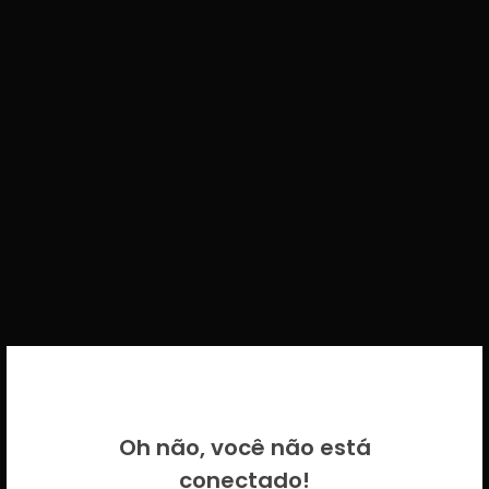
BEM VINDO DE VOLTA!
Oh não, você não está
Por favor insira as suas credenciais
conectado!
CICECO.