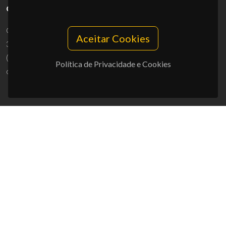
CONTACTOS
Campus Universitário de Santiago
Aceitar Cookies
3810-193 Aveiro - Portugal
(+351) 234 370 200
Política de Privacidade e Cookies
ciceco@ua.pt
APOIOS
UID/PRR/50011/2025
(DOI:
10.54499/UID/PRR/50011/2025
) &
UID/PRR2/50011/2025
(DOI:
10.54499/UID/PRR2/50011/2025
)