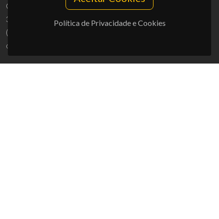
Campus Universitário de Santiago
3810-193 Aveiro - Portugal
Política de Privacidade e Cookies
(+351) 234 370 200
ciceco@ua.pt
APOIOS
UID/PRR/50011/2025
(DOI:
10.54499/UID/PRR/50011/2025
) &
UID/PRR2/50011/2025
(DOI:
10.54499/UID/PRR2/50011/2025
)