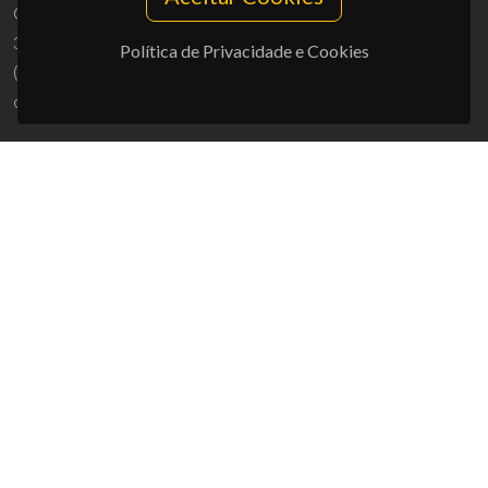
Campus Universitário de Santiago
3810-193 Aveiro - Portugal
Política de Privacidade e Cookies
(+351) 234 370 200
ciceco@ua.pt
APOIOS
UID/PRR/50011/2025
(DOI:
10.54499/UID/PRR/50011/2025
) &
UID/PRR2/50011/2025
(DOI:
10.54499/UID/PRR2/50011/2025
)